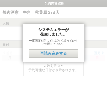
予約内容選択
焼肉酒家 牛角 秋葉原３rd店
人数
システムエラーが
発生しました。
一度画面を閉じてしばらく経ってから
ご利用ください。
日付
前月
翌月
再読み込みする
月
火
水
木
金
土
日
人数を選ぶと
予約可能な日付が表示されます。