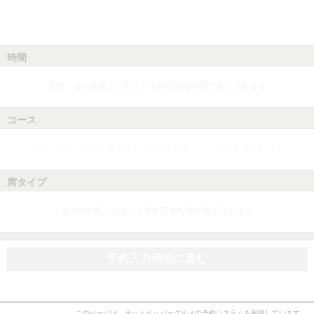
時間
人数、日付を選ぶとネット予約可能な時間が表示されます
コース
人数、日付、時間を選ぶとネット予約可能なコースが表示されます
席タイプ
コースを選ぶとネット予約可能な席が表示されます
予約入力画面に進む
このページは、ホットペッパーグルメの予約システムを利用しています。