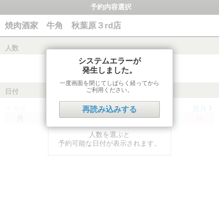
予約内容選択
焼肉酒家 牛角 秋葉原３rd店
人数
システムエラーが
発生しました。
一度画面を閉じてしばらく経ってから
ご利用ください。
日付
前月
翌月
再読み込みする
月
火
水
木
金
土
日
人数を選ぶと
予約可能な日付が表示されます。