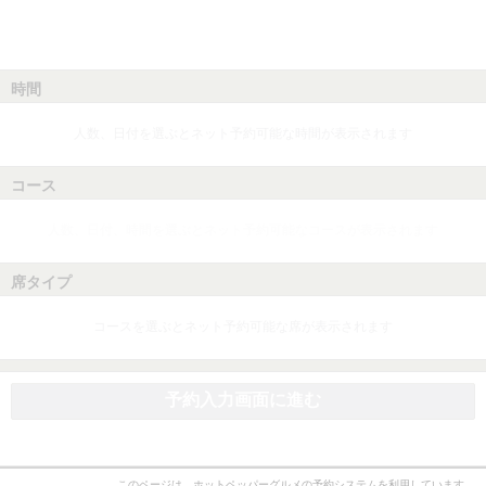
時間
人数、日付を選ぶとネット予約可能な時間が表示されます
コース
人数、日付、時間を選ぶとネット予約可能なコースが表示されます
席タイプ
コースを選ぶとネット予約可能な席が表示されます
予約入力画面に進む
このページは、ホットペッパーグルメの予約システムを利用しています。