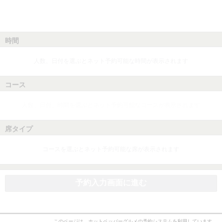
時間
人数、日付を選ぶとネット予約可能な時間が表示されます
コース
人数、日付、時間を選ぶとネット予約可能なコースが表示されます
席タイプ
コースを選ぶとネット予約可能な席が表示されます
予約入力画面に進む
このページは、ホットペッパーグルメの予約システムを利用しています。