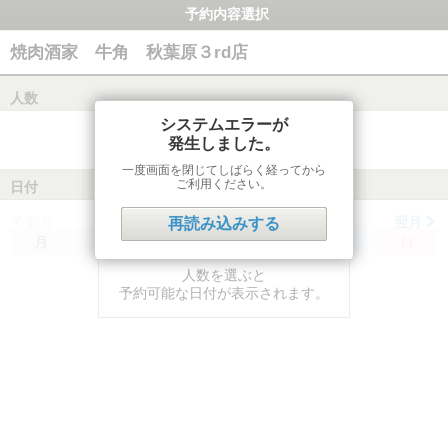
予約内容選択
焼肉酒家 牛角 秋葉原３rd店
人数
システムエラーが
発生しました。
一度画面を閉じてしばらく経ってから
ご利用ください。
日付
前月
翌月
再読み込みする
月
火
水
木
金
土
日
人数を選ぶと
予約可能な日付が表示されます。