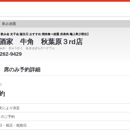
題 飲み放題
 飲み会 女子会 誕生日 おすすめ 焼肉食べ放題 赤身肉 極上希少部位】
酒家 牛角 秋葉原３rd店
ゅか ぎゅうかく あきはばらさーどてん
6262-9429
店 席のみ予約詳細
）
約
文により決定
～
のご予約
日・祝日・祝前日