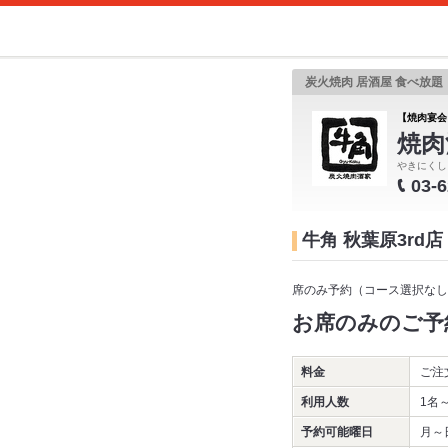
炭火焼肉 居酒屋 食べ放
【焼肉宴会
焼肉
やきにくし
03-
牛角 秋葉原3rd
席のみ予約（コース選択なし
お席のみのご予
料金
ご注
利用人数
1名
予約可能曜日
月～