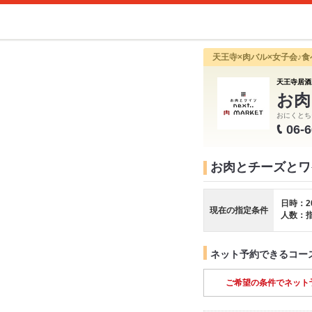
天王寺×肉バル×女子会♪
天王寺居酒
お肉
おにくとち
06-
お肉とチーズとワイ
日時：2
現在の指定条件
人数：
ネット予約できるコー
ご希望の条件でネット