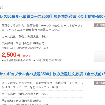
可）
ス50種食べ放題コース2500】飲み放題必須《金土祝前+500
前菜やサラダから、当店自慢「チーズぶっかけローストビーフ」
まで♪バルメニュー50種類食べ放題コース☆…
コース品数：50品／利用人数：2名～
予約締切：来店日の当日20時まで
※曜日によって締切が異なる場合があります。
2,500
円
（税込）
★金土祝前週末料金+500円 ★2H制に変更で500円OFF
サムギョプサル食べ放題3500】飲み放題注文必須《金土祝前+5
メインはサムギョプサル！前菜やサラダ、当店自慢「チーズぶっ
かけローストビーフ」などバルメニュー60種…
コース品数：60品／利用人数：2名～
予約締切：来店日の当日20時まで