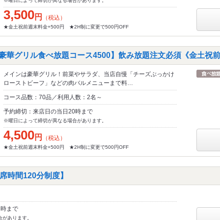
※曜日によって締切が異なる場合があります。
3,500
円
（税込）
★金土祝前週末料金+500円 ★2H制に変更で500円OFF
豪華グリル食べ放題コース4500】飲み放題注文必須《金土祝前+
メインは豪華グリル！前菜やサラダ、当店自慢「チーズぶっかけ
ローストビーフ」などの肉バルメニューまで料…
コース品数：70品／利用人数：2名～
予約締切：来店日の当日20時まで
※曜日によって締切が異なる場合があります。
4,500
円
（税込）
★金土祝前週末料金+500円 ★2H制に変更で500円OFF
席時間120分制度】
2時まで
合があります。