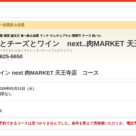
食べ放題飲み放題
屋 個室 誕生日 食べ飲み放題 ランチ サムギョプサル 喫煙可 チーズ 肉バル
とチーズとワイン next..肉MARKET 
ーずとわいんねくすとにくまーけっとてんのうじてん
6625-6650
ン next 肉MARKET 天王寺店 コース
026年05月12日（火）
指定なし
ス
予約できるコースは見つかりませんでした。条件を変えて再検索いただくか、電話