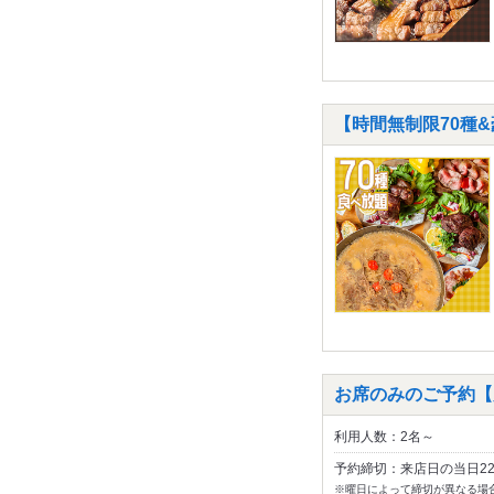
【時間無制限70種&
お席のみのご予約【
利用人数：2名～
予約締切：来店日の当日2
※曜日によって締切が異なる場