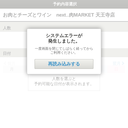
予約内容選択
お肉とチーズとワイン next..肉MARKET 天王寺店
人数
システムエラーが
発生しました。
一度画面を閉じてしばらく経ってから
ご利用ください。
日付
前月
翌月
再読み込みする
月
火
水
木
金
土
日
人数を選ぶと
予約可能な日付が表示されます。