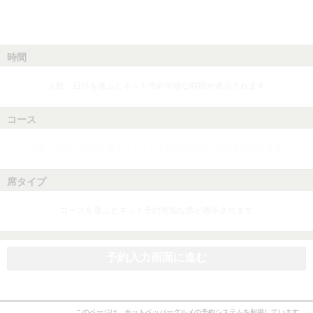
時間
人数、日付を選ぶとネット予約可能な時間が表示されます
コース
人数、日付、時間を選ぶとネット予約可能なコースが表示されます
席タイプ
コースを選ぶとネット予約可能な席が表示されます
予約入力画面に進む
このページは、ホットペッパーグルメの予約システムを利用しています。