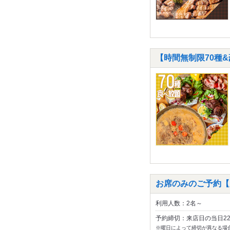
【時間無制限70種&
お席のみのご予約【
利用人数：2名～
予約締切：来店日の当日2
※曜日によって締切が異なる場