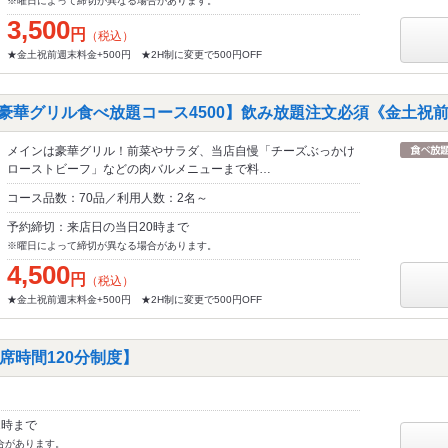
※曜日によって締切が異なる場合があります。
3,500
円
（税込）
★金土祝前週末料金+500円 ★2H制に変更で500円OFF
豪華グリル食べ放題コース4500】飲み放題注文必須《金土祝前+
メインは豪華グリル！前菜やサラダ、当店自慢「チーズぶっかけ
ローストビーフ」などの肉バルメニューまで料…
コース品数：70品／利用人数：2名～
予約締切：来店日の当日20時まで
※曜日によって締切が異なる場合があります。
4,500
円
（税込）
★金土祝前週末料金+500円 ★2H制に変更で500円OFF
席時間120分制度】
2時まで
合があります。