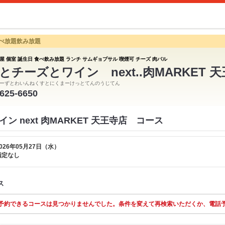
食べ放題飲み放題
屋 個室 誕生日 食べ飲み放題 ランチ サムギョプサル 喫煙可 チーズ 肉バル
とチーズとワイン next..肉MARKET 
ーずとわいんねくすとにくまーけっとてんのうじてん
6625-6650
ン next 肉MARKET 天王寺店 コース
026年05月27日（水）
指定なし
ス
予約できるコースは見つかりませんでした。条件を変えて再検索いただくか、電話