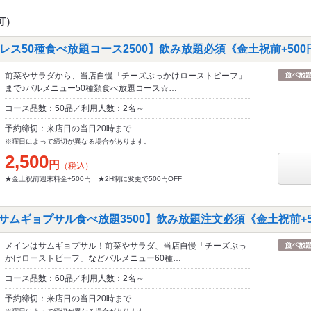
可）
ス50種食べ放題コース2500】飲み放題必須《金土祝前+500
前菜やサラダから、当店自慢「チーズぶっかけローストビーフ」
まで♪バルメニュー50種類食べ放題コース☆…
コース品数：50品／利用人数：2名～
予約締切：来店日の当日20時まで
※曜日によって締切が異なる場合があります。
2,500
円
（税込）
★金土祝前週末料金+500円 ★2H制に変更で500円OFF
サムギョプサル食べ放題3500】飲み放題注文必須《金土祝前+5
メインはサムギョプサル！前菜やサラダ、当店自慢「チーズぶっ
かけローストビーフ」などバルメニュー60種…
コース品数：60品／利用人数：2名～
予約締切：来店日の当日20時まで