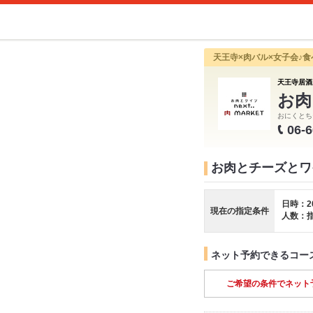
天王寺×肉バル×女子会♪
天王寺居酒
お肉
おにくとち
06-
お肉とチーズとワイ
日時：2
現在の指定条件
人数：
ネット予約できるコー
ご希望の条件でネット