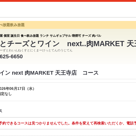
食べ放題飲み放題
屋 個室 誕生日 食べ飲み放題 ランチ サムギョプサル 喫煙可 チーズ 肉バル
とチーズとワイン next..肉MARKET 
ーずとわいんねくすとにくまーけっとてんのうじてん
6625-6650
ン next 肉MARKET 天王寺店 コース
026年06月17日（水）
指定なし
ス
予約できるコースは見つかりませんでした。条件を変えて再検索いただくか、電話