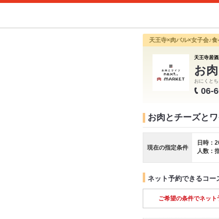
天王寺×肉バル×女子会♪
天王寺居酒
お肉
おにくとち
06-
お肉とチーズとワイ
日時：2
現在の指定条件
人数：
ネット予約できるコー
ご希望の条件でネット