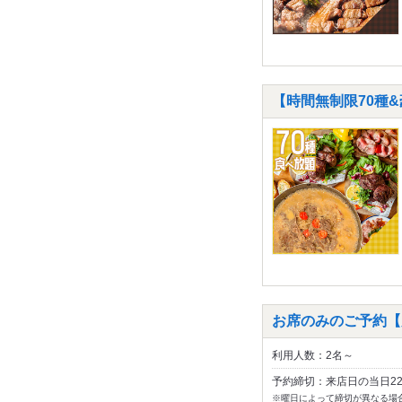
【時間無制限70種&
お席のみのご予約【
利用人数：2名～
予約締切：来店日の当日2
※曜日によって締切が異なる場