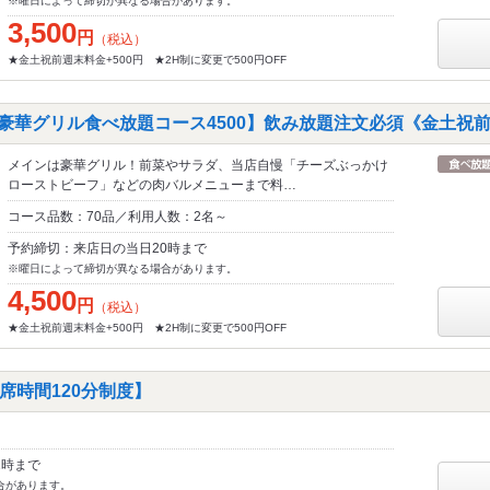
※曜日によって締切が異なる場合があります。
3,500
円
（税込）
★金土祝前週末料金+500円 ★2H制に変更で500円OFF
豪華グリル食べ放題コース4500】飲み放題注文必須《金土祝前+
メインは豪華グリル！前菜やサラダ、当店自慢「チーズぶっかけ
ローストビーフ」などの肉バルメニューまで料…
コース品数：70品／利用人数：2名～
予約締切：来店日の当日20時まで
※曜日によって締切が異なる場合があります。
4,500
円
（税込）
★金土祝前週末料金+500円 ★2H制に変更で500円OFF
席時間120分制度】
2時まで
合があります。