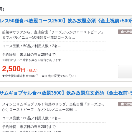
可）
ス50種食べ放題コース2500】飲み放題必須《金土祝前+500
前菜やサラダから、当店自慢「チーズぶっかけローストビーフ」
まで♪バルメニュー50種類食べ放題コース☆…
コース品数：50品／利用人数：2名～
予約締切：来店日の当日20時まで
※曜日によって締切が異なる場合があります。
2,500
円
（税込）
★金土祝前週末料金+500円 ★2H制に変更で500円OFF
サムギョプサル食べ放題3500】飲み放題注文必須《金土祝前+5
メインはサムギョプサル！前菜やサラダ、当店自慢「チーズぶっ
かけローストビーフ」などバルメニュー60種…
コース品数：60品／利用人数：2名～
予約締切：来店日の当日20時まで