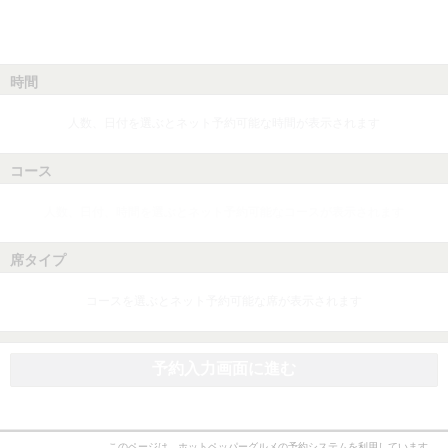
時間
人数、日付を選ぶとネット予約可能な時間が表示されます
コース
人数、日付、時間を選ぶとネット予約可能なコースが表示されます
席タイプ
コースを選ぶとネット予約可能な席が表示されます
予約入力画面に進む
このページは、ホットペッパーグルメの予約システムを利用しています。