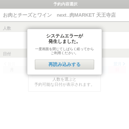
予約内容選択
お肉とチーズとワイン next..肉MARKET 天王寺店
人数
システムエラーが
発生しました。
一度画面を閉じてしばらく経ってから
ご利用ください。
日付
前月
翌月
再読み込みする
月
火
水
木
金
土
日
人数を選ぶと
予約可能な日付が表示されます。