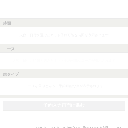
時間
人数、日付を選ぶとネット予約可能な時間が表示されます
コース
人数、日付、時間を選ぶとネット予約可能なコースが表示されます
席タイプ
コースを選ぶとネット予約可能な席が表示されます
予約入力画面に進む
このページは、ホットペッパーグルメの予約システムを利用しています。