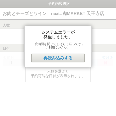
予約内容選択
お肉とチーズとワイン next..肉MARKET 天王寺店
人数
システムエラーが
発生しました。
一度画面を閉じてしばらく経ってから
ご利用ください。
日付
前月
翌月
再読み込みする
月
火
水
木
金
土
日
人数を選ぶと
予約可能な日付が表示されます。