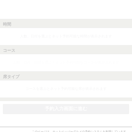
時間
人数、日付を選ぶとネット予約可能な時間が表示されます
コース
人数、日付、時間を選ぶとネット予約可能なコースが表示されます
席タイプ
コースを選ぶとネット予約可能な席が表示されます
予約入力画面に進む
このページは、ホットペッパーグルメの予約システムを利用しています。