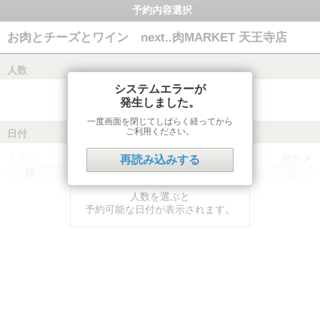
予約内容選択
お肉とチーズとワイン next..肉MARKET 天王寺店
人数
システムエラーが
発生しました。
一度画面を閉じてしばらく経ってから
ご利用ください。
日付
前月
翌月
再読み込みする
月
火
水
木
金
土
日
人数を選ぶと
予約可能な日付が表示されます。