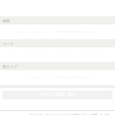
時間
人数、日付を選ぶとネット予約可能な時間が表示されます
コース
人数、日付、時間を選ぶとネット予約可能なコースが表示されます
席タイプ
コースを選ぶとネット予約可能な席が表示されます
予約入力画面に進む
このページは、ホットペッパーグルメの予約システムを利用しています。