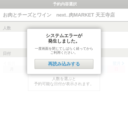
予約内容選択
お肉とチーズとワイン next..肉MARKET 天王寺店
人数
システムエラーが
発生しました。
一度画面を閉じてしばらく経ってから
ご利用ください。
日付
前月
翌月
再読み込みする
月
火
水
木
金
土
日
人数を選ぶと
予約可能な日付が表示されます。