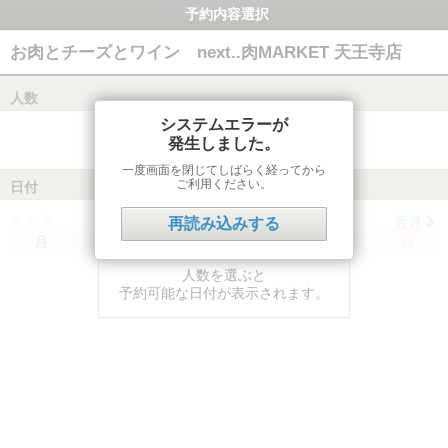
予約内容選択
お肉とチーズとワイン next..肉MARKET 天王寺店
人数
システムエラーが
発生しました。
一度画面を閉じてしばらく経ってから
ご利用ください。
日付
前月
翌月
再読み込みする
月
火
水
木
金
土
日
人数を選ぶと
予約可能な日付が表示されます。