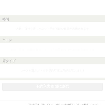
時間
人数、日付を選ぶとネット予約可能な時間が表示されます
コース
人数、日付、時間を選ぶとネット予約可能なコースが表示されます
席タイプ
コースを選ぶとネット予約可能な席が表示されます
予約入力画面に進む
このページは、ホットペッパーグルメの予約システムを利用しています。