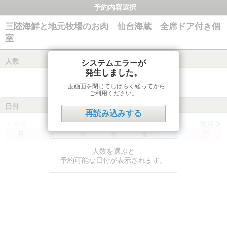
予約内容選択
三陸海鮮と地元牧場のお肉 仙台海蔵 全席ドア付き個
室
人数
システムエラーが
発生しました。
一度画面を閉じてしばらく経ってから
ご利用ください。
日付
再読み込みする
前月
翌月
月
火
水
木
金
土
日
人数を選ぶと
予約可能な日付が表示されます。