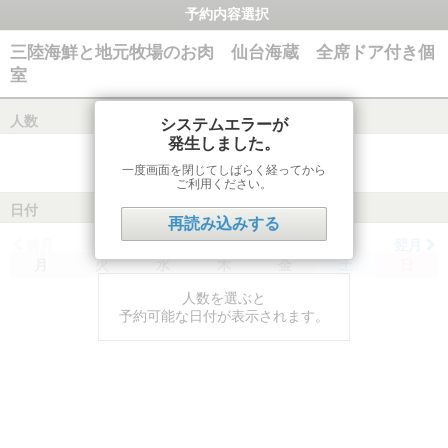
予約内容選択
三陸海鮮と地元牧場のお肉 仙台海蔵 全席ドア付き個
室
人数
システムエラーが
発生しました。
一度画面を閉じてしばらく経ってから
ご利用ください。
日付
再読み込みする
前月
翌月
月
火
水
木
金
土
日
人数を選ぶと
予約可能な日付が表示されます。