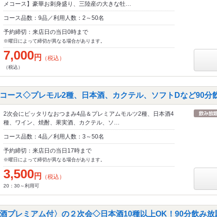
メコース】豪華お刺身盛り、三陸産の大きな牡…
コース品数：9品／利用人数：2～50名
予約締切：来店日の当日0時まで
※曜日によって締切が異なる場合があります。
7,000
円
（税込）
（税込）
コース◇プレモル2種、日本酒、カクテル、ソフトDなど90分
2次会にピッタリなおつまみ4品＆プレミアムモルツ2種、日本酒4
種、ワイン、焼酎、果実酒、カクテル、ソ…
コース品数：4品／利用人数：3～50名
予約締切：来店日の当日17時まで
※曜日によって締切が異なる場合があります。
3,500
円
（税込）
20：30～利用可
酒プレミアム付〉の２次会◇日本酒10種以上OK！90分飲み放