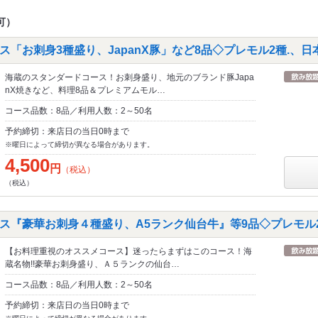
可）
「お刺身3種盛り、JapanX豚」など8品◇プレモル2種.、日
海蔵のスタンダードコース！お刺身盛り、地元のブランド豚Japa
nX焼きなど、料理8品＆プレミアムモル…
コース品数：8品／利用人数：2～50名
予約締切：来店日の当日0時まで
※曜日によって締切が異なる場合があります。
4,500
円
（税込）
（税込）
ス『豪華お刺身４種盛り、A5ランク仙台牛』等9品◇プレモル2
【お料理重視のオススメコース】迷ったらまずはこのコース！海
蔵名物!!豪華お刺身盛り、Ａ５ランクの仙台…
コース品数：8品／利用人数：2～50名
予約締切：来店日の当日0時まで