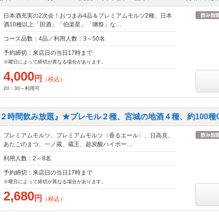
日本酒充実の2次会！おつまみ4品＆プレミアムモルツ2種、日本
酒10種以上「田酒」「伯楽星」「獺祭」な…
コース品数：4品／利用人数：3～50名
予約締切：来店日の当日17時まで
※曜日によって締切が異なる場合があります。
4,000
円
（税込）
20：30～利用可
２時間飲み放題』★プレモル２種、宮城の地酒４種、約100種O
プレミアムモルツ、プレミアムモルツ〈香るエール〉、日高見、
あたごのまつ、一ノ蔵、蔵王、超炭酸ハイボー…
利用人数：2～8名
予約締切：来店日の当日17時まで
※曜日によって締切が異なる場合があります。
2,680
円
（税込）