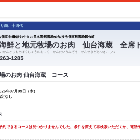
せり鍋、十四代
/個室/牡蠣/ほや/牛タン/日本酒/居酒屋/仙台/接待/個室居酒屋/国分町
海鮮と地元牧場のお肉 仙台海蔵 全席
いせんとじもとぼくじょうのおにく せんだいうみぞう ぜんせきどあつきこしつ
-263-1285
場のお肉 仙台海蔵 コース
026年07月09日（木）
指定なし
ス
予約できるコースは見つかりませんでした。条件を変えて再検索いただくか、電話