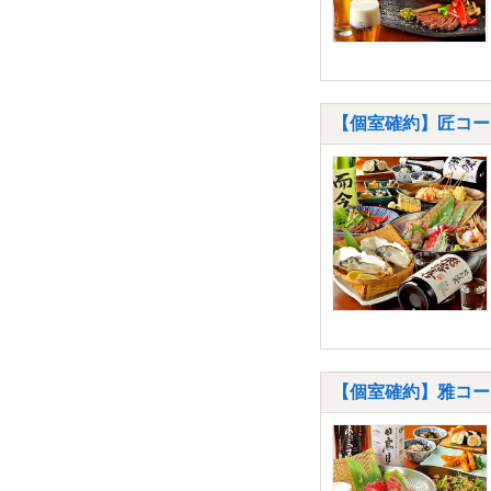
【個室確約】匠コー
【個室確約】雅コー