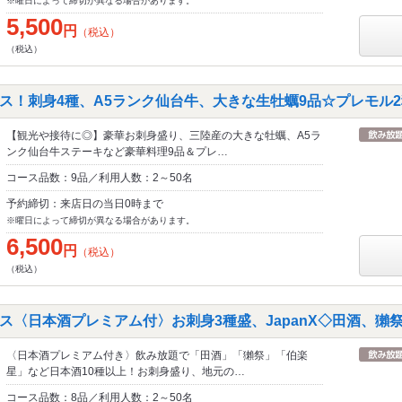
※曜日によって締切が異なる場合があります。
5,500
円
（税込）
（税込）
ス！刺身4種、A5ランク仙台牛、大きな生牡蠣9品☆プレモル2
【観光や接待に◎】豪華お刺身盛り、三陸産の大きな牡蠣、A5ラ
ンク仙台牛ステーキなど豪華料理9品＆プレ…
コース品数：9品／利用人数：2～50名
予約締切：来店日の当日0時まで
※曜日によって締切が異なる場合があります。
6,500
円
（税込）
（税込）
ス〈日本酒プレミアム付〉お刺身3種盛、JapanX◇田酒、獺祭
〈日本酒プレミアム付き〉飲み放題で「田酒」「獺祭」「伯楽
星」など日本酒10種以上！お刺身盛り、地元の…
コース品数：8品／利用人数：2～50名