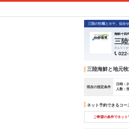
三陸の牡蠣とホヤ、仙台
海鮮/十四代
三陸
さんりくか
022
三陸海鮮と地元牧
日時：2
現在の指定条件
人数：
ネット予約できるコー
ご希望の条件でネット