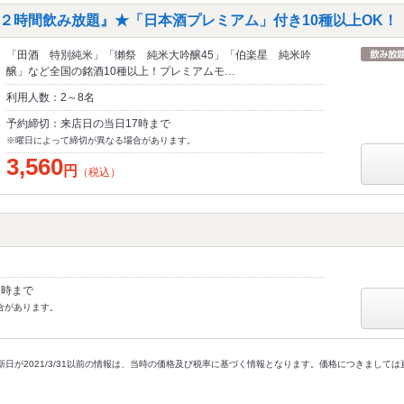
２時間飲み放題』★「日本酒プレミアム」付き10種以上OK！
「田酒 特別純米」「獺祭 純米大吟醸45」「伯楽星 純米吟
醸」など全国の銘酒10種以上！プレミアムモ…
利用人数：2～8名
予約締切：来店日の当日17時まで
※曜日によって締切が異なる場合があります。
3,560
円
（税込）
7時まで
合があります。
新日が2021/3/31以前の情報は、当時の価格及び税率に基づく情報となります。価格につきまして