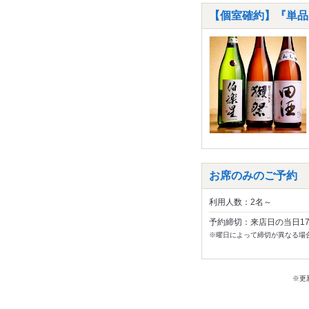
【個室確約】『単品
お席のみのご予約
利用人数：2名～
予約締切：来店日の当日1
※曜日によって締切が異なる場
※更