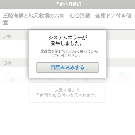
予約内容選択
三陸海鮮と地元牧場のお肉 仙台海蔵 全席ドア付き個
室
人数
システムエラーが
発生しました。
一度画面を閉じてしばらく経ってから
ご利用ください。
日付
再読み込みする
前月
翌月
月
火
水
木
金
土
日
人数を選ぶと
予約可能な日付が表示されます。