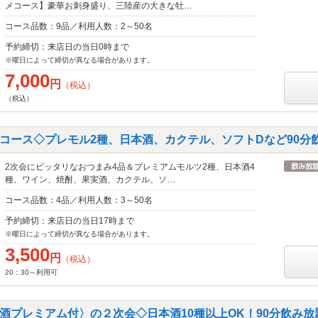
メコース】豪華お刺身盛り、三陸産の大きな牡…
コース品数：9品／利用人数：2～50名
予約締切：来店日の当日0時まで
※曜日によって締切が異なる場合があります。
7,000
円
（税込）
（税込）
コース◇プレモル2種、日本酒、カクテル、ソフトDなど90分
2次会にピッタリなおつまみ4品＆プレミアムモルツ2種、日本酒4
種、ワイン、焼酎、果実酒、カクテル、ソ…
コース品数：4品／利用人数：3～50名
予約締切：来店日の当日17時まで
※曜日によって締切が異なる場合があります。
3,500
円
（税込）
20：30～利用可
酒プレミアム付〉の２次会◇日本酒10種以上OK！90分飲み放