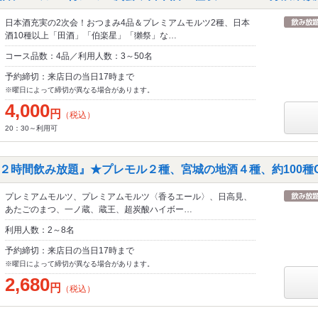
日本酒充実の2次会！おつまみ4品＆プレミアムモルツ2種、日本
酒10種以上「田酒」「伯楽星」「獺祭」な…
コース品数：4品／利用人数：3～50名
予約締切：来店日の当日17時まで
※曜日によって締切が異なる場合があります。
4,000
円
（税込）
20：30～利用可
２時間飲み放題』★プレモル２種、宮城の地酒４種、約100種O
プレミアムモルツ、プレミアムモルツ〈香るエール〉、日高見、
あたごのまつ、一ノ蔵、蔵王、超炭酸ハイボー…
利用人数：2～8名
予約締切：来店日の当日17時まで
※曜日によって締切が異なる場合があります。
2,680
円
（税込）