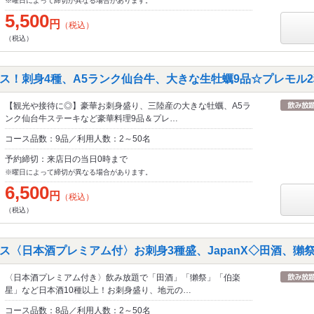
※曜日によって締切が異なる場合があります。
5,500
円
（税込）
（税込）
ス！刺身4種、A5ランク仙台牛、大きな生牡蠣9品☆プレモル2
【観光や接待に◎】豪華お刺身盛り、三陸産の大きな牡蠣、A5ラ
ンク仙台牛ステーキなど豪華料理9品＆プレ…
コース品数：9品／利用人数：2～50名
予約締切：来店日の当日0時まで
※曜日によって締切が異なる場合があります。
6,500
円
（税込）
（税込）
ス〈日本酒プレミアム付〉お刺身3種盛、JapanX◇田酒、獺祭
〈日本酒プレミアム付き〉飲み放題で「田酒」「獺祭」「伯楽
星」など日本酒10種以上！お刺身盛り、地元の…
コース品数：8品／利用人数：2～50名