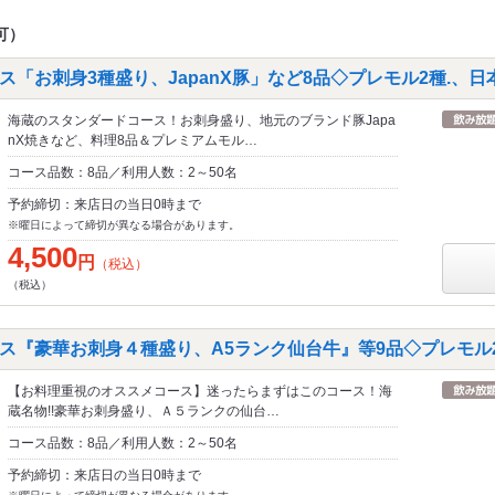
可）
「お刺身3種盛り、JapanX豚」など8品◇プレモル2種.、日
海蔵のスタンダードコース！お刺身盛り、地元のブランド豚Japa
nX焼きなど、料理8品＆プレミアムモル…
コース品数：8品／利用人数：2～50名
予約締切：来店日の当日0時まで
※曜日によって締切が異なる場合があります。
4,500
円
（税込）
（税込）
ス『豪華お刺身４種盛り、A5ランク仙台牛』等9品◇プレモル2
【お料理重視のオススメコース】迷ったらまずはこのコース！海
蔵名物!!豪華お刺身盛り、Ａ５ランクの仙台…
コース品数：8品／利用人数：2～50名
予約締切：来店日の当日0時まで