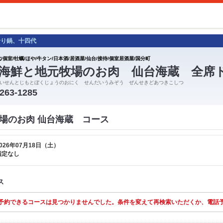
せり鍋、十四代
/個室/牡蠣/ほや/牛タン/日本酒/居酒屋/仙台/接待/個室居酒屋/国分町
海鮮と地元牧場のお肉 仙台海蔵 全席
いせんとじもとぼくじょうのおにく せんだいうみぞう ぜんせきどあつきこしつ
-263-1285
場のお肉 仙台海蔵 コース
026年07月18日（土）
指定なし
ス
予約できるコースは見つかりませんでした。条件を変えて再検索いただくか、電話