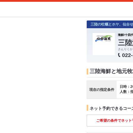
三陸の牡蠣とホヤ、仙台
海鮮/十四代
三陸
さんりくか
022
三陸海鮮と地元牧
日時：2
現在の指定条件
人数：
ネット予約できるコー
ご希望の条件でネット