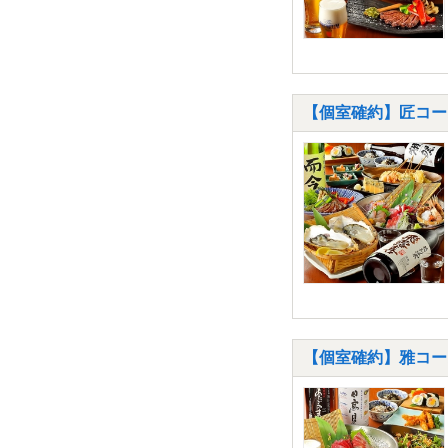
【個室確約】匠コー
【個室確約】雅コー