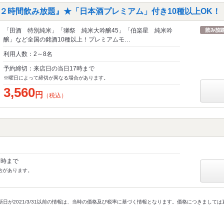
２時間飲み放題』★「日本酒プレミアム」付き10種以上OK！
「田酒 特別純米」「獺祭 純米大吟醸45」「伯楽星 純米吟
醸」など全国の銘酒10種以上！プレミアムモ…
利用人数：2～8名
予約締切：来店日の当日17時まで
※曜日によって締切が異なる場合があります。
3,560
円
（税込）
7時まで
合があります。
新日が2021/3/31以前の情報は、当時の価格及び税率に基づく情報となります。価格につきまして