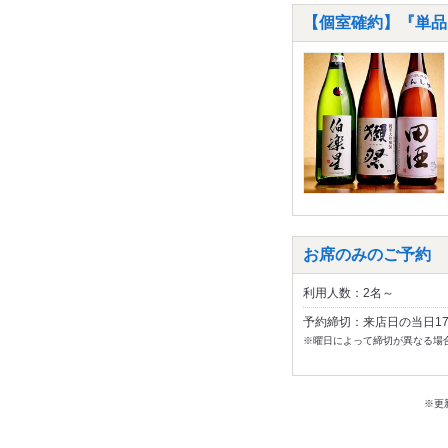
【個室確約】『単品
お席のみのご予約
利用人数：2名～
予約締切：来店日の当日1
※曜日によって締切が異なる場
※更