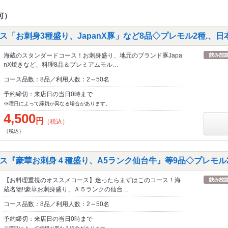
可）
「お刺身3種盛り、JapanX豚」など8品◇プレモル2種.、日
海蔵のスタンダードコース！お刺身盛り、地元のブランド豚Japa
nX焼きなど、料理8品＆プレミアムモル…
コース品数：8品／利用人数：2～50名
予約締切：来店日の当日0時まで
※曜日によって締切が異なる場合があります。
4,500
円
（税込）
（税込）
ス『豪華お刺身４種盛り、A5ランク仙台牛』等9品◇プレモル2
【お料理重視のオススメコース】迷ったらまずはこのコース！海
蔵名物!!豪華お刺身盛り、Ａ５ランクの仙台…
コース品数：8品／利用人数：2～50名
予約締切：来店日の当日0時まで