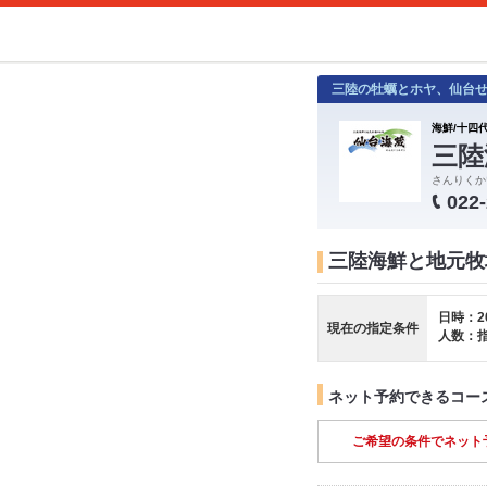
三陸の牡蠣とホヤ、仙台
海鮮/十四代
三陸
さんりくか
022
三陸海鮮と地元牧
日時：2
現在の指定条件
人数：
ネット予約できるコー
ご希望の条件でネット