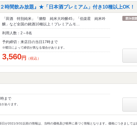
２時間飲み放題』★「日本酒プレミアム」付き10種以上OK！
「田酒 特別純米」「獺祭 純米大吟醸45」「伯楽星 純米吟
醸」など全国の銘酒10種以上！プレミアムモ…
利用人数：2～8名
予約締切：来店日の当日17時まで
※曜日によって締切が異なる場合があります。
3,560
円
（税込）
7時まで
合があります。
新日が2021/3/31以前の情報は、当時の価格及び税率に基づく情報となります。価格につきまして