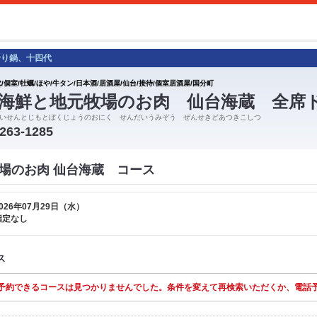
せり鍋、十四代
/個室/牡蠣/ほや/牛タン/日本酒/居酒屋/仙台/接待/個室居酒屋/国分町
海鮮と地元牧場のお肉 仙台海蔵 全席
いせんとじもとぼくじょうのおにく せんだいうみぞう ぜんせきどあつきこしつ
-263-1285
場のお肉 仙台海蔵 コース
026年07月29日（水）
指定なし
ス
予約できるコースは見つかりませんでした。条件を変えて再検索いただくか、電話