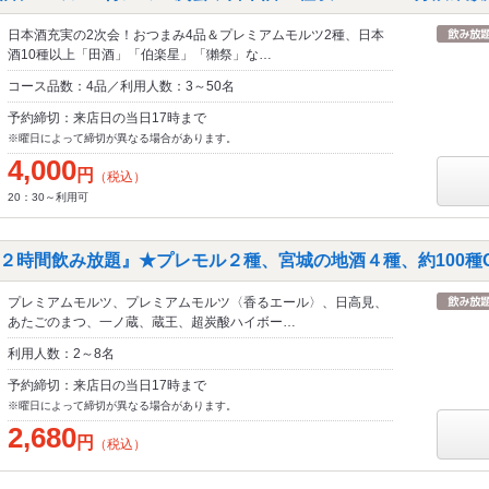
日本酒充実の2次会！おつまみ4品＆プレミアムモルツ2種、日本
酒10種以上「田酒」「伯楽星」「獺祭」な…
コース品数：4品／利用人数：3～50名
予約締切：来店日の当日17時まで
※曜日によって締切が異なる場合があります。
4,000
円
（税込）
20：30～利用可
２時間飲み放題』★プレモル２種、宮城の地酒４種、約100種O
プレミアムモルツ、プレミアムモルツ〈香るエール〉、日高見、
あたごのまつ、一ノ蔵、蔵王、超炭酸ハイボー…
利用人数：2～8名
予約締切：来店日の当日17時まで
※曜日によって締切が異なる場合があります。
2,680
円
（税込）