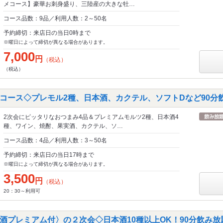
メコース】豪華お刺身盛り、三陸産の大きな牡…
コース品数：9品／利用人数：2～50名
予約締切：来店日の当日0時まで
※曜日によって締切が異なる場合があります。
7,000
円
（税込）
（税込）
コース◇プレモル2種、日本酒、カクテル、ソフトDなど90分
2次会にピッタリなおつまみ4品＆プレミアムモルツ2種、日本酒4
種、ワイン、焼酎、果実酒、カクテル、ソ…
コース品数：4品／利用人数：3～50名
予約締切：来店日の当日17時まで
※曜日によって締切が異なる場合があります。
3,500
円
（税込）
20：30～利用可
酒プレミアム付〉の２次会◇日本酒10種以上OK！90分飲み放