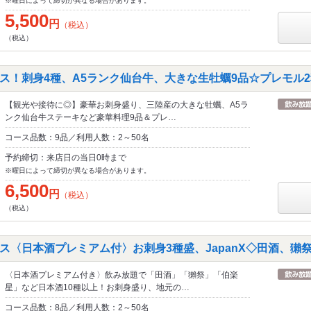
※曜日によって締切が異なる場合があります。
5,500
円
（税込）
（税込）
ス！刺身4種、A5ランク仙台牛、大きな生牡蠣9品☆プレモル2
【観光や接待に◎】豪華お刺身盛り、三陸産の大きな牡蠣、A5ラ
ンク仙台牛ステーキなど豪華料理9品＆プレ…
コース品数：9品／利用人数：2～50名
予約締切：来店日の当日0時まで
※曜日によって締切が異なる場合があります。
6,500
円
（税込）
（税込）
ス〈日本酒プレミアム付〉お刺身3種盛、JapanX◇田酒、獺祭
〈日本酒プレミアム付き〉飲み放題で「田酒」「獺祭」「伯楽
星」など日本酒10種以上！お刺身盛り、地元の…
コース品数：8品／利用人数：2～50名