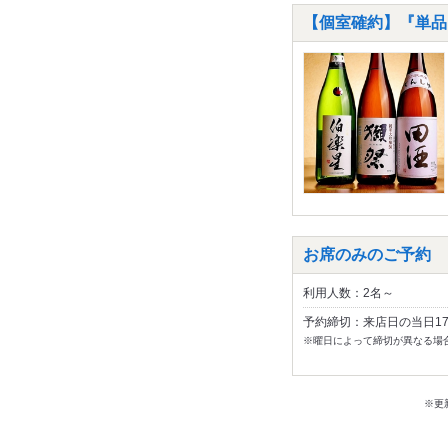
【個室確約】『単品
お席のみのご予約
利用人数：2名～
予約締切：来店日の当日1
※曜日によって締切が異なる場
※更