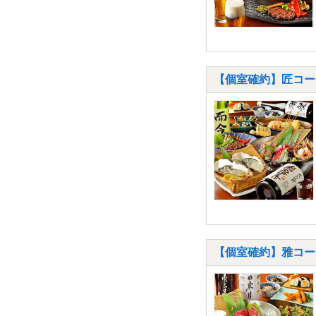
【個室確約】匠コー
【個室確約】雅コー