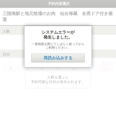
予約内容選択
三陸海鮮と地元牧場のお肉 仙台海蔵 全席ドア付き個
室
人数
システムエラーが
発生しました。
一度画面を閉じてしばらく経ってから
ご利用ください。
日付
再読み込みする
前月
翌月
月
火
水
木
金
土
日
人数を選ぶと
予約可能な日付が表示されます。