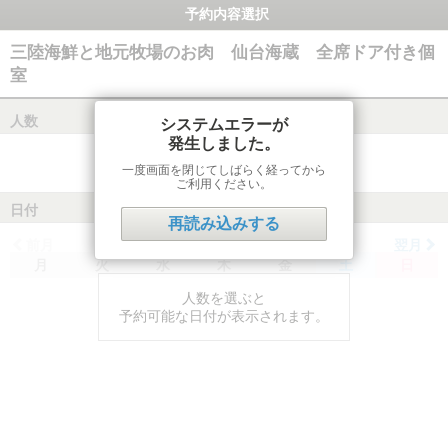
予約内容選択
三陸海鮮と地元牧場のお肉 仙台海蔵 全席ドア付き個
室
人数
システムエラーが
発生しました。
一度画面を閉じてしばらく経ってから
ご利用ください。
日付
再読み込みする
前月
翌月
月
火
水
木
金
土
日
人数を選ぶと
予約可能な日付が表示されます。