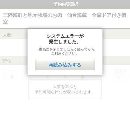
予約内容選択
三陸海鮮と地元牧場のお肉 仙台海蔵 全席ドア付き個
室
人数
システムエラーが
発生しました。
一度画面を閉じてしばらく経ってから
ご利用ください。
日付
再読み込みする
前月
翌月
月
火
水
木
金
土
日
人数を選ぶと
予約可能な日付が表示されます。