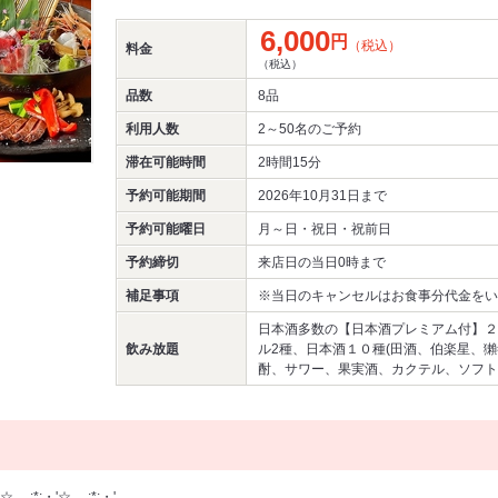
6,000
円
（税込）
料金
（税込）
品数
8品
利用人数
2～50名
のご予約
滞在可能時間
2時間15分
予約可能期間
2026年10月31日まで
予約可能曜日
月～日・祝日・祝前日
予約締切
来店日の当日0時まで
補足事項
※当日のキャンセルはお食事分代金をい
日本酒多数の【日本酒プレミアム付】２
飲み放題
ル2種、日本酒１０種(田酒、伯楽星、獺
酎、サワー、果実酒、カクテル、ソフト
☆。.:*:・'☆。.:*:・'