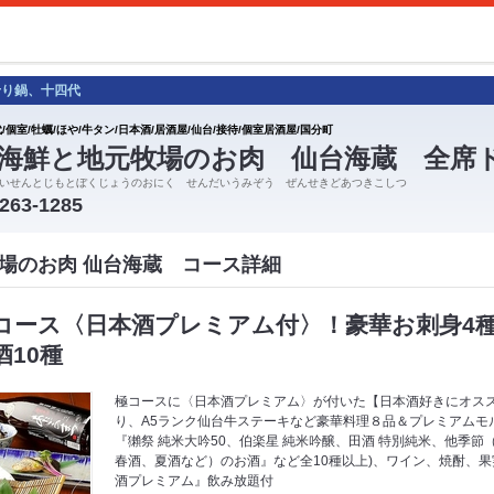
せり鍋、十四代
/個室/牡蠣/ほや/牛タン/日本酒/居酒屋/仙台/接待/個室居酒屋/国分町
海鮮と地元牧場のお肉 仙台海蔵 全席
いせんとじもとぼくじょうのおにく せんだいうみぞう ぜんせきどあつきこしつ
-263-1285
場のお肉 仙台海蔵 コース詳細
コース〈日本酒プレミアム付〉！豪華お刺身4
10種
極コースに〈日本酒プレミアム〉が付いた【日本酒好きにオス
り、A5ランク仙台牛ステーキなど豪華料理８品＆プレミアムモル
『獺祭 純米大吟50、伯楽星 純米吟醸、田酒 特別純米、他季
春酒、夏酒など）のお酒』など全10種以上)、ワイン、焼酎、果
酒プレミアム』飲み放題付