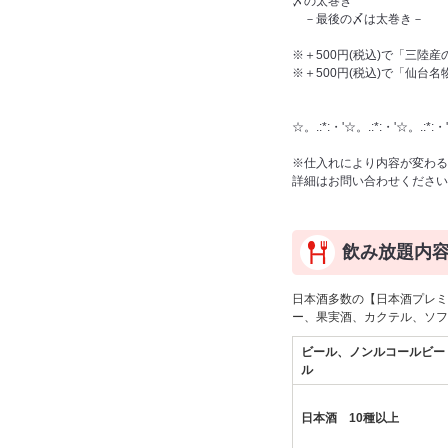
〆の太巻き
－最後の〆は太巻き－
※＋500円(税込)で「三陸
※＋500円(税込)で「仙台
☆。.:*:・'☆。.:*:・'☆。.:*:・'
※仕入れにより内容が変わる
詳細はお問い合わせください
飲み放題内
日本酒多数の【日本酒プレミ
ー、果実酒、カクテル、ソフ
ビール、ノンルコールビー
ル
日本酒 10種以上