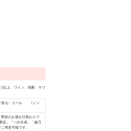
ど)以上、ワイン、焼酎、サワ
ツ〈香る〉エール 《ノン
、季節のお酒を日替わりで
「豊盃」「一白水成」「越乃
でご用意可能です。