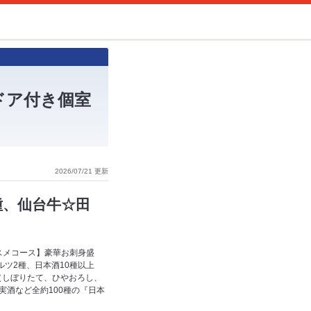
ドア付き個室
2026/07/21 更新
種、仙台牛☆田
スメコース】豪華お刺身盛
ツ2種、日本酒10種以上
節（しぼりたて、ひやおろし、
実酒など全約100種の『日本