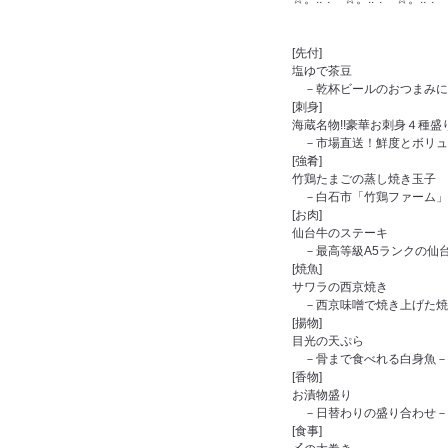
[先付]
塩ゆで茶豆
－乾杯ビールのおつまみに
[刺身]
海蔵名物!!豪華お刺身４種盛
－市場直送！鮮度とボリュ
[強肴]
竹鶏たまごの蒸し焼き玉子
－白石市「竹鶏ファーム」
[お肉]
仙台牛のステーキ
－最高等級A5ランクの仙
[焼魚]
サワラの西京焼き
－西京味噌で焼き上げた焼
[揚物]
目光の天ぷら
－骨まで食べれる白身魚－
[香物]
お漬物盛り
－日替わりの盛り合わせ－
[食事]