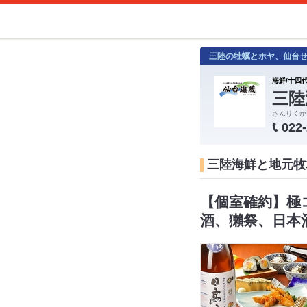
三陸の牡蠣とホヤ、仙台
海鮮/十四代
三陸
さんりくか
022
三陸海鮮と地元牧
【個室確約】極
酒、獺祭、日本酒