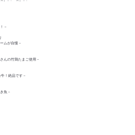
！－
り
ームが自慢－
さんの竹鶏たまご使用－
台牛！絶品です－
き魚－