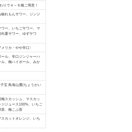
替わりで４～６種ご用意！
山椒れもんサワー、ジンジ
サワー、いちごサワー、マ
日向夏サワー、ゆずサワ
アメリカ・やや辛口〉
ボール、辛口ジンジャーハ
ール、梅ハイボール、みか
子宝 鳥海山麓(ちょうかい
男梅スカッシュ、マスカッ
ジジュース100%、いちご
緑茶、梅こぶ茶
マスカットオレンジ、いち