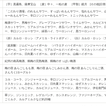
［芋］黒霧島、薩摩宝山 ［麦］中々、一粒の麦 ［甲類］鏡月 [その他]日
「こだわり酒場」のれもんサワー、すっぱいれもんサワー、塩れもんサワー、
ャーれもんサワー、辛口ジンジャーれもんサワー、トニックれもんサワー
梅酒サワー、男梅サワー、グレープフルーツサワー、ライムサワー、カルピス
スカットサワー、リアルゴールドサワー、赤玉パンチサワー、みかんサワー、
ー、辛口ジンジャーサワー、緑茶ハイ、ウーロンハイ、黒ウーロンハイ
《赤》カルロ・ロッシ〈アメリカ・ライトボディ〉、《白》カルロ・ロッシ〈
〈超炭酸〉ジムビームハイボール 〈バラエティハイボール〉ジンジャーハイ
イボール、コークハイボール、リアルゴールドハイボール、マスカットハイボ
んハイボール、日向夏ハイボール、ゆずハイボール、山椒ハイボール
紀州の南高梅酒、鶴梅の完熟梅酒、鶴梅のすっぱい梅酒
梅の宿 あらごしもも酒、梅の宿 あらごしみかん酒、梅の宿 あらごしりんご酒、
さんろく)ヨーグルト
コカ・コーラ、ジンジャーエール、辛口ジンジャーエール、リアルゴールド、
トスカッシュ、みかんスカッシュ、日向夏スマッシュ、ゆずスカッシュ、オレン
ジュース、いちごオレ、カルピスジュース、ウーロン、黒ウーロン、伊右衛門
翠ジン、ジントニック、レゲエパンチ、カシスオレンジ、ファジーネーブル、
ごミルク、カルアミルクなど約20種