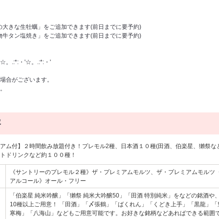
産の大きな生牡蠣」をご追加できます(前日までに要予約)
名物牛タン塩焼き」をご追加できます(前日までに要予約)
☆。.:*:・'☆。.:*:・'
場合がございます。
。
容
アム付】２時間飲み放題付き！プレモル2種、日本酒１０種(田酒、伯楽星、獺祭な
トドリンクなど約１００種！
《サントリーのプレモル２種》ザ・プレミアムモルツ、ザ・プレミアムモル
アルコール》オール・フリー
「伯楽星 純米吟醸」「獺祭 純米大吟醸50」「田酒 特別純米」をなどの銘酒や
10種以上ご用意！ 「田酒」「〆張鶴」「ばくれん」「くどき上手」「黒龍」
寒梅」「八海山」などもご用意可能です。お好きな銘柄などあればできる範囲