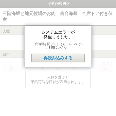
予約内容選択
三陸海鮮と地元牧場のお肉 仙台海蔵 全席ドア付き個
室
人数
システムエラーが
発生しました。
一度画面を閉じてしばらく経ってから
ご利用ください。
日付
再読み込みする
前月
翌月
月
火
水
木
金
土
日
人数を選ぶと
予約可能な日付が表示されます。