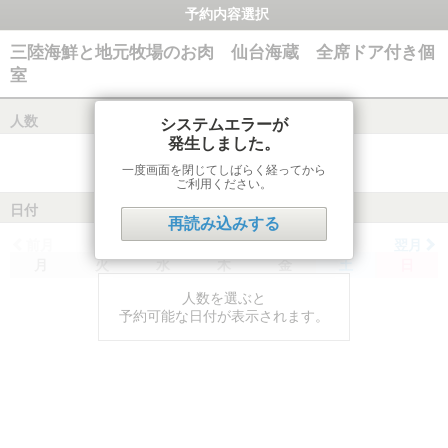
予約内容選択
三陸海鮮と地元牧場のお肉 仙台海蔵 全席ドア付き個
室
人数
システムエラーが
発生しました。
一度画面を閉じてしばらく経ってから
ご利用ください。
日付
再読み込みする
前月
翌月
月
火
水
木
金
土
日
人数を選ぶと
予約可能な日付が表示されます。