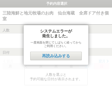
予約内容選択
三陸海鮮と地元牧場のお肉 仙台海蔵 全席ドア付き個
室
人数
システムエラーが
発生しました。
一度画面を閉じてしばらく経ってから
ご利用ください。
日付
再読み込みする
前月
翌月
月
火
水
木
金
土
日
人数を選ぶと
予約可能な日付が表示されます。