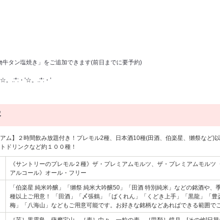
名物牛タン塩焼き」をご追加できます(前日までに要予約)
☆。.:*:・'☆。.:*:・'
容
アム】２時間飲み放題付き！プレモル2種、日本酒10種(田酒、伯楽星、獺祭など)
トドリンクなど約１００種！
《サントリーのプレモル２種》ザ・プレミアムモルツ、ザ・プレミアムモル
アルコール》オール・フリー
「伯楽星 純米吟醸」「獺祭 純米大吟醸50」「田酒 特別純米」などの銘酒や、
種以上ご用意！ 「田酒」「〆張鶴」「ばくれん」「くどき上手」「黒龍」「豊
梅」「八海山」などもご用意可能です。お好きな銘柄などあればできる範囲で