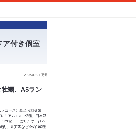
ドア付き個室
2026/07/21 更新
牡蠣、A5ラン
スメコース】豪華お刺身盛
プレミアムモルツ2種、日本酒
米、他季節（しぼりたて、ひや
焼酎、果実酒など全約100種