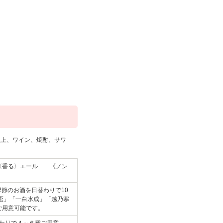
以上、ワイン、焼酎、サワ
ツ〈香る〉エール 《ノン
季節のお酒を日替わりで10
盃」「一白水成」「越乃寒
ご用意可能です。