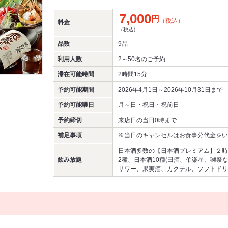
7,000
円
（税込）
料金
（税込）
品数
9品
利用人数
2～50名
のご予約
滞在可能時間
2時間15分
予約可能期間
2026年4月1日～2026年10月31日まで
予約可能曜日
月～日・祝日・祝前日
予約締切
来店日の当日0時まで
補足事項
※当日のキャンセルはお食事分代金をい
日本酒多数の【日本酒プレミアム】２時
飲み放題
2種、日本酒10種(田酒、伯楽星、獺祭
サワー、果実酒、カクテル、ソフトドリ