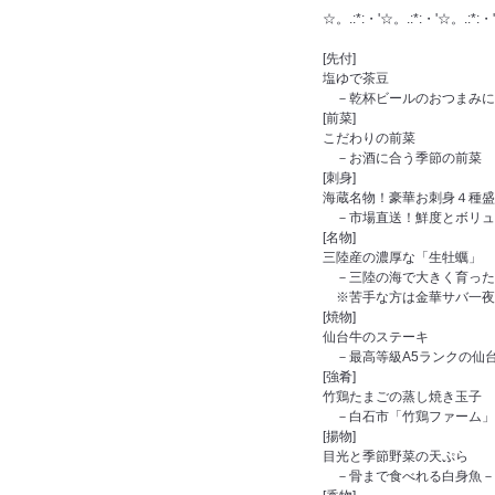
☆。.:*:・'☆。.:*:・'☆。.:*:・'
[先付]
塩ゆで茶豆
－乾杯ビールのおつまみに
[前菜]
こだわりの前菜
－お酒に合う季節の前菜
[刺身]
海蔵名物！豪華お刺身４種盛
－市場直送！鮮度とボリュ
[名物]
三陸産の濃厚な「生牡蠣」
－三陸の海で大きく育った
※苦手な方は金華サバ一夜干
[焼物]
仙台牛のステーキ
－最高等級A5ランクの仙
[強肴]
竹鶏たまごの蒸し焼き玉子
－白石市「竹鶏ファーム」
[揚物]
目光と季節野菜の天ぷら
－骨まで食べれる白身魚－