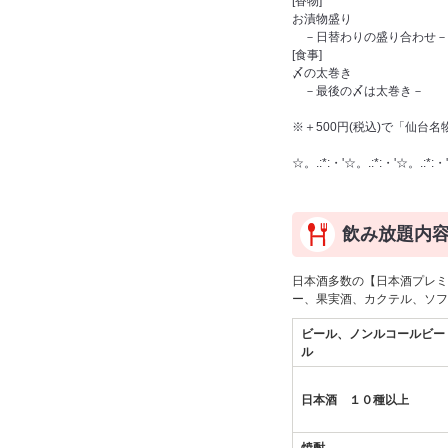
[香物]
お漬物盛り
－日替わりの盛り合わせ－
[食事]
〆の太巻き
－最後の〆は太巻き－
※＋500円(税込)で「仙台
☆。.:*:・'☆。.:*:・'☆。.:*:・'
飲み放題内
日本酒多数の【日本酒プレミ
ー、果実酒、カクテル、ソフ
ビール、ノンルコールビー
ル
日本酒 １０種以上