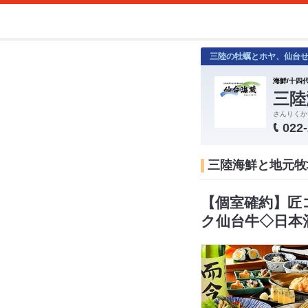
三陸の牡蠣とホヤ、仙台
海鮮/十四代
三陸
さんりくか
022
三陸海鮮と地元牧
【個室確約】匠
ク仙台牛◇日本酒