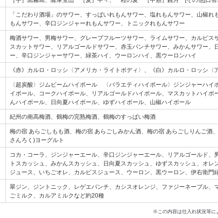
［芋］黒霧島、薩摩宝山 ［麦］中々、一粒の麦 ［甲類］鏡月 [その他]日
「こだわり酒場」のサワー、すっぱいれもんサワー、塩れもんサワー、山椒れ
もんサワー、辛口ジンジャーれもんサワー、トニックれもんサワー
梅酒サワー、男梅サワー、グレープフルーツサワー、ライムサワー、カルピス
スカットサワー、リアルゴールドサワー、赤玉パンチサワー、みかんサワー、
ー、辛口ジンジャーサワー、緑茶ハイ、ウーロンハイ、黒ウーロンハイ
《赤》カルロ・ロッシ〈アメリカ・ライトボディ〉、《白》カルロ・ロッシ〈
〈超炭酸〉ジムビームハイボール 〈バラエティハイボール〉ジンジャーハイ
イボール、コークハイボール、リアルゴールドハイボール、マスカットハイボ
んハイボール、日向夏ハイボール、ゆずハイボール、山椒ハイボール
紀州の南高梅酒、鶴梅の完熟梅酒、鶴梅のすっぱい梅酒
梅の宿 あらごしもも酒、梅の宿 あらごしみかん酒、梅の宿 あらごしりんご酒、
さんろく)ヨーグルト
コカ・コーラ、ジンジャーエール、辛口ジンジャーエール、リアルゴールド、
トスカッシュ、みかんスカッシュ、日向夏スカッシュ、ゆずスカッシュ、オレン
ジュース、いちごオレ、カルピスジュース、ウーロン、黒ウーロン、伊右衛門
翠ジン、ジントニック、レゲエパンチ、カシスオレンジ、ファジーネーブル、
ごミルク、カルアミルクなど約20種
※この内容は仕入れ状況等に