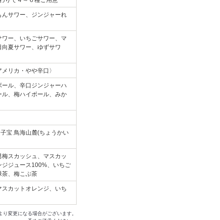
替わりで４～６種ご用意
もんサワー、ジンジャーれ
サワー、いちごサワー、マ
日向夏サワー、ゆずサワ
アメリカ・やや辛口〉
ボール、辛口ジンジャーハ
ール、梅ハイボール、みか
子宝 鳥海山麓(ちょうかい
男梅スカッシュ、マスカッ
ジジュース100%、いちご
緑茶、梅こぶ茶
マスカットオレンジ、いち
より変更になる場合がございます。