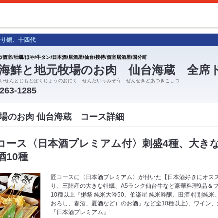
せり鍋、十四代
/個室/牡蠣/ほや/牛タン/日本酒/居酒屋/仙台/接待/個室居酒屋/国分町
海鮮と地元牧場のお肉 仙台海蔵 全席
いせんとじもとぼくじょうのおにく せんだいうみぞう ぜんせきどあつきこしつ
-263-1285
場のお肉 仙台海蔵 コース詳細
コース〈日本酒プレミアム付〉刺盛4種、大きな
10種
匠コースに〈日本酒プレミアム〉が付いた【日本酒好きにオス
り、三陸産の大きな牡蠣、A5ランク仙台牛など豪華料理9品＆
10種以上『獺祭 純米大吟50、伯楽星 純米吟醸、田酒 特別純
おろし、春酒、夏酒など）のお酒』など全10種以上)、ワイン、
『日本酒プレミアム』