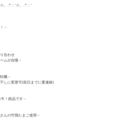
☆。.:*:・'☆。.:*:・'
！－
り合わせ
ームが自慢－
牡蠣－
しに変更可(前日までに要連絡)
台牛！絶品です－
さんの竹鶏たまご使用－