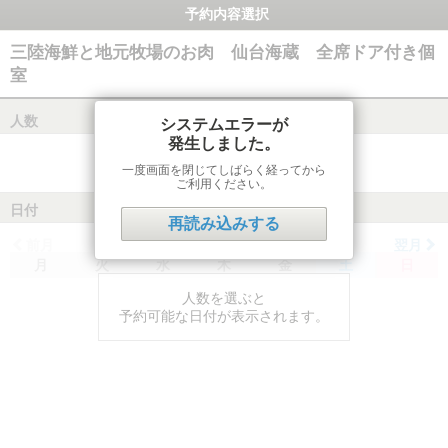
予約内容選択
三陸海鮮と地元牧場のお肉 仙台海蔵 全席ドア付き個
室
人数
システムエラーが
発生しました。
一度画面を閉じてしばらく経ってから
ご利用ください。
日付
再読み込みする
前月
翌月
月
火
水
木
金
土
日
人数を選ぶと
予約可能な日付が表示されます。