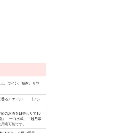
以上、ワイン、焼酎、サワ
ツ〈香る〉エール 《ノン
季節のお酒を日替わりで10
盃」「一白水成」「越乃寒
ご用意可能です。