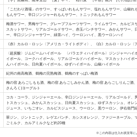
［芋］黒霧島、薩摩宝山 ［麦］中々、一粒の麦 ［甲類］鏡月 [その他]日
「こだわり酒場」のサワー、すっぱいれもんサワー、塩れもんサワー、山椒れ
もんサワー、辛口ジンジャーれもんサワー、トニックれもんサワー
梅酒サワー、男梅サワー、グレープフルーツサワー、ライムサワー、カルピス
スカットサワー、リアルゴールドサワー、赤玉パンチサワー、みかんサワー、
ー、辛口ジンジャーサワー、緑茶ハイ、ウーロンハイ、黒ウーロンハイ
《赤》カルロ・ロッシ〈アメリカ・ライトボディ〉、《白》カルロ・ロッシ〈
〈超炭酸〉ジムビームハイボール 〈バラエティハイボール〉ジンジャーハイ
イボール、コークハイボール、リアルゴールドハイボール、マスカットハイボ
んハイボール、日向夏ハイボール、ゆずハイボール、山椒ハイボール
紀州の南高梅酒、鶴梅の完熟梅酒、鶴梅のすっぱい梅酒
梅の宿 あらごしもも酒、梅の宿 あらごしみかん酒、梅の宿 あらごしりんご酒、
さんろく)ヨーグルト
コカ・コーラ、ジンジャーエール、辛口ジンジャーエール、リアルゴールド、
トスカッシュ、みかんスカッシュ、日向夏スカッシュ、ゆずスカッシュ、オレン
ジュース、いちごオレ、カルピスジュース、ウーロン、黒ウーロン、伊右衛門
翠ジン、ジントニック、レゲエパンチ、カシスオレンジ、ファジーネーブル、
ごミルク、カルアミルクなど約20種
※この内容は仕入れ状況等に