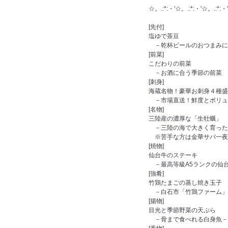
☆。.:*:・'☆。.:*:・'☆。.:*:・'
[先付]
塩ゆで茶豆
－乾杯ビールのおつまみに
[前菜]
こだわりの前菜
－お酒に合う季節の前菜
[刺身]
海蔵名物！豪華お刺身４種盛
－市場直送！鮮度とボリュ
[名物]
三陸産の濃厚な「生牡蠣」
－三陸の海で大きく育った
※苦手な方は金華サバ一夜干
[焼物]
仙台牛のステーキ
－最高等級A5ランクの仙
[強肴]
竹鶏たまごの蒸し焼き玉子
－白石市「竹鶏ファーム」
[揚物]
目光と季節野菜の天ぷら
－骨まで食べれる白身魚－