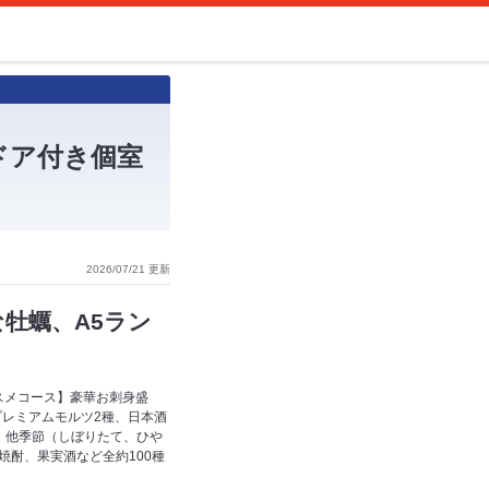
ドア付き個室
2026/07/21 更新
牡蠣、A5ラン
スメコース】豪華お刺身盛
プレミアムモルツ2種、日本酒
米、他季節（しぼりたて、ひや
焼酎、果実酒など全約100種