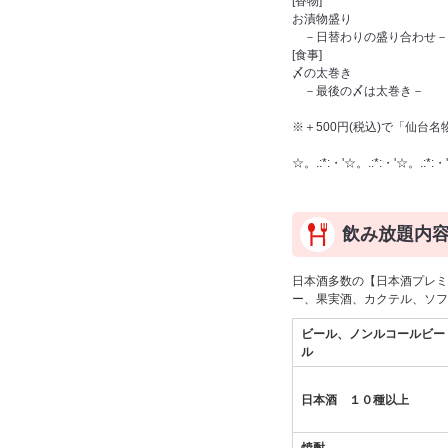
[香物]
お漬物盛り
－日替わりの盛り合わせ－
[食事]
〆の太巻き
－最後の〆は太巻き－
※＋500円(税込)で「仙台
☆。.:*:・'☆。.:*:・'☆。.:*:・'
飲み放題内
日本酒多数の【日本酒プレミ
ー、果実酒、カクテル、ソフ
ビール、ノンルコールビー
ル
日本酒 １０種以上