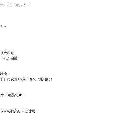
☆。.:*:・'☆。.:*:・'
！－
り合わせ
ームが自慢－
牡蠣－
しに変更可(前日までに要連絡)
台牛！絶品です－
さんの竹鶏たまご使用－