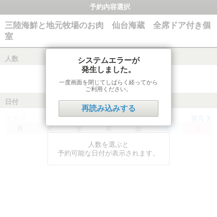
予約内容選択
三陸海鮮と地元牧場のお肉 仙台海蔵 全席ドア付き個
室
人数
システムエラーが
発生しました。
一度画面を閉じてしばらく経ってから
ご利用ください。
日付
再読み込みする
前月
翌月
月
火
水
木
金
土
日
人数を選ぶと
予約可能な日付が表示されます。