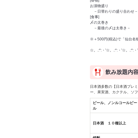
[香物]
お漬物盛り
－日替わりの盛り合わせ－
[食事]
〆の太巻き
－最後の〆は太巻き－
※＋500円(税込)で「仙台
☆。.:*:・'☆。.:*:・'☆。.:*:・'
飲み放題内
日本酒多数の【日本酒プレミ
ー、果実酒、カクテル、ソフ
ビール、ノンルコールビー
ル
日本酒 １０種以上