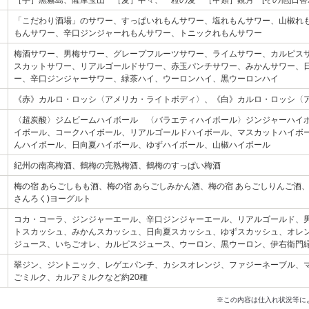
［芋］黒霧島、薩摩宝山 ［麦］中々、一粒の麦 ［甲類］鏡月 [その他]日
「こだわり酒場」のサワー、すっぱいれもんサワー、塩れもんサワー、山椒れ
もんサワー、辛口ジンジャーれもんサワー、トニックれもんサワー
梅酒サワー、男梅サワー、グレープフルーツサワー、ライムサワー、カルピス
スカットサワー、リアルゴールドサワー、赤玉パンチサワー、みかんサワー、
ー、辛口ジンジャーサワー、緑茶ハイ、ウーロンハイ、黒ウーロンハイ
《赤》カルロ・ロッシ〈アメリカ・ライトボディ〉、《白》カルロ・ロッシ〈
〈超炭酸〉ジムビームハイボール 〈バラエティハイボール〉ジンジャーハイ
イボール、コークハイボール、リアルゴールドハイボール、マスカットハイボ
んハイボール、日向夏ハイボール、ゆずハイボール、山椒ハイボール
紀州の南高梅酒、鶴梅の完熟梅酒、鶴梅のすっぱい梅酒
梅の宿 あらごしもも酒、梅の宿 あらごしみかん酒、梅の宿 あらごしりんご酒、
さんろく)ヨーグルト
コカ・コーラ、ジンジャーエール、辛口ジンジャーエール、リアルゴールド、
トスカッシュ、みかんスカッシュ、日向夏スカッシュ、ゆずスカッシュ、オレン
ジュース、いちごオレ、カルピスジュース、ウーロン、黒ウーロン、伊右衛門
翠ジン、ジントニック、レゲエパンチ、カシスオレンジ、ファジーネーブル、
ごミルク、カルアミルクなど約20種
※この内容は仕入れ状況等に