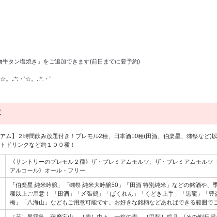
名物牛タン塩焼き」をご追加できます(前日までに要予約)
☆。.:*:・'☆。.:*:・'
容
アム】２時間飲み放題付き！プレモル2種、日本酒10種(田酒、伯楽星、獺祭など)
トドリンクなど約１００種！
《サントリーのプレモル２種》ザ・プレミアムモルツ、ザ・プレミアムモル
アルコール》オール・フリー
「伯楽星 純米吟醸」「獺祭 純米大吟醸50」「田酒 特別純米」などの銘酒や、
種以上ご用意！ 「田酒」「〆張鶴」「ばくれん」「くどき上手」「黒龍」「豊
梅」「八海山」などもご用意可能です。お好きな銘柄などあればできる範囲で