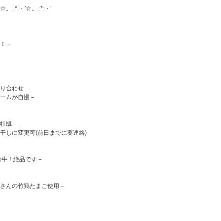
☆。.:*:・'☆。.:*:・'
！－
り合わせ
ームが自慢－
牡蠣－
しに変更可(前日までに要連絡)
台牛！絶品です－
さんの竹鶏たまご使用－