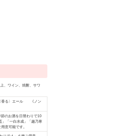
以上、ワイン、焼酎、サワ
ツ〈香る〉エール 《ノン
季節のお酒を日替わりで10
盃」「一白水成」「越乃寒
ご用意可能です。