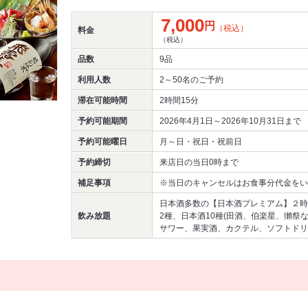
7,000
円
（税込）
料金
（税込）
品数
9品
利用人数
2～50名
のご予約
滞在可能時間
2時間15分
予約可能期間
2026年4月1日～2026年10月31日まで
予約可能曜日
月～日・祝日・祝前日
予約締切
来店日の当日0時まで
補足事項
※当日のキャンセルはお食事分代金をい
日本酒多数の【日本酒プレミアム】２時
飲み放題
2種、日本酒10種(田酒、伯楽星、獺祭
サワー、果実酒、カクテル、ソフトドリ