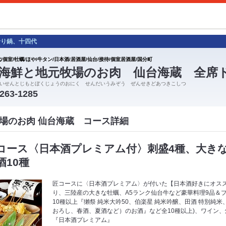
せり鍋、十四代
/個室/牡蠣/ほや/牛タン/日本酒/居酒屋/仙台/接待/個室居酒屋/国分町
海鮮と地元牧場のお肉 仙台海蔵 全席
いせんとじもとぼくじょうのおにく せんだいうみぞう ぜんせきどあつきこしつ
-263-1285
場のお肉 仙台海蔵 コース詳細
コース〈日本酒プレミアム付〉刺盛4種、大きな
10種
匠コースに〈日本酒プレミアム〉が付いた【日本酒好きにオス
り、三陸産の大きな牡蠣、A5ランク仙台牛など豪華料理9品＆
10種以上『獺祭 純米大吟50、伯楽星 純米吟醸、田酒 特別純
おろし、春酒、夏酒など）のお酒』など全10種以上)、ワイン、
『日本酒プレミアム』