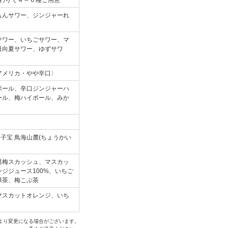
替わりで４～６種ご用意
もんサワー、ジンジャーれ
サワー、いちごサワー、マ
日向夏サワー、ゆずサワ
アメリカ・やや辛口〉
ボール、辛口ジンジャーハ
ール、梅ハイボール、みか
子宝 鳥海山麓(ちょうかい
男梅スカッシュ、マスカッ
ジジュース100%、いちご
緑茶、梅こぶ茶
マスカットオレンジ、いち
より変更になる場合がございます。