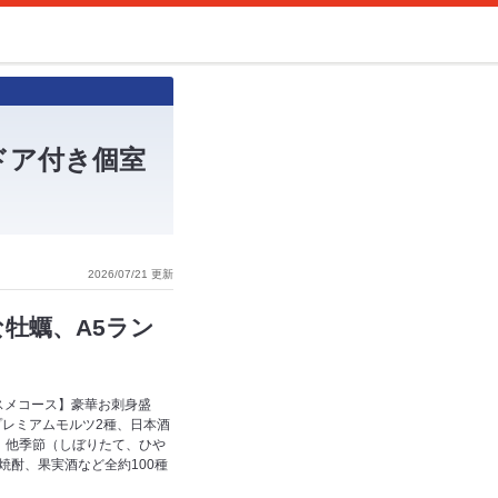
ドア付き個室
2026/07/21 更新
牡蠣、A5ラン
スメコース】豪華お刺身盛
プレミアムモルツ2種、日本酒
米、他季節（しぼりたて、ひや
焼酎、果実酒など全約100種