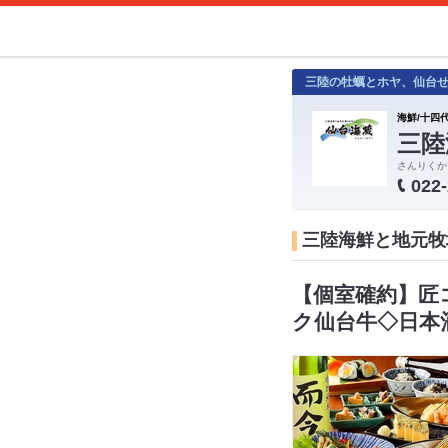
三陸の牡蠣とホヤ、仙台
海鮮/十四代
三陸
さんりくか
022
三陸海鮮と地元牧
【個室確約】匠
ク仙台牛◇日本酒