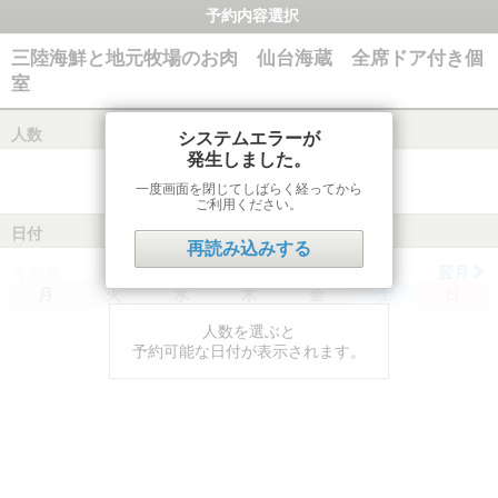
予約内容選択
三陸海鮮と地元牧場のお肉 仙台海蔵 全席ドア付き個
室
人数
システムエラーが
発生しました。
一度画面を閉じてしばらく経ってから
ご利用ください。
日付
再読み込みする
前月
翌月
月
火
水
木
金
土
日
人数を選ぶと
予約可能な日付が表示されます。