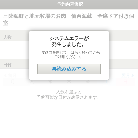
予約内容選択
三陸海鮮と地元牧場のお肉 仙台海蔵 全席ドア付き個
室
人数
システムエラーが
発生しました。
一度画面を閉じてしばらく経ってから
ご利用ください。
日付
再読み込みする
前月
翌月
月
火
水
木
金
土
日
人数を選ぶと
予約可能な日付が表示されます。