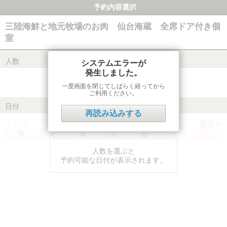
予約内容選択
三陸海鮮と地元牧場のお肉 仙台海蔵 全席ドア付き個
室
人数
システムエラーが
発生しました。
一度画面を閉じてしばらく経ってから
ご利用ください。
日付
再読み込みする
前月
翌月
月
火
水
木
金
土
日
人数を選ぶと
予約可能な日付が表示されます。