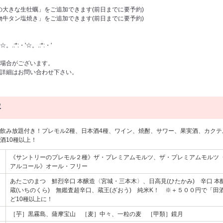
産の大きな生牡蠣」をご追加できます(前日までに要予約)
名物牛タン塩焼き」をご追加できます(前日までに要予約)
☆。.:*:・'☆。.:*:・'
場合がございます。
合わせ下さい。
容
飲み放題付き！プレモル2種、日本酒4種、ワイン、焼酎、サワー、果実酒、カク
酒10種以上！
《サントリーのプレモル２種》ザ・プレミアムモルツ、ザ・プレミアムモル
アルコール》オール・フリー
あたごのまつ 鮮烈辛口 本醸造〈宮城・三本木〉、日高見(ひたかみ) 辛口 
蔵(いちのくら) 無鑑査超辛口、蔵王(ざおう) 純米K！ ※＋５００円で「
ど10種以上に！
［芋］黒霧島、薩摩宝山 ［麦］中々、一粒の麦 ［甲類］鏡月