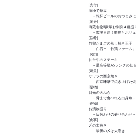
[先付]
塩ゆで茶豆
－乾杯ビールのおつまみに
[刺身]
海蔵名物!!豪華お刺身４種盛
－市場直送！鮮度とボリュ
[強肴]
竹鶏たまごの蒸し焼き玉子
－白石市「竹鶏ファーム」
[お肉]
仙台牛のステーキ
－最高等級A5ランクの仙
[焼魚]
サワラの西京焼き
－西京味噌で焼き上げた焼
[揚物]
目光の天ぷら
－骨まで食べれる白身魚－
[香物]
お漬物盛り
－日替わりの盛り合わせ－
[食事]
〆の太巻き
－最後の〆は太巻き－