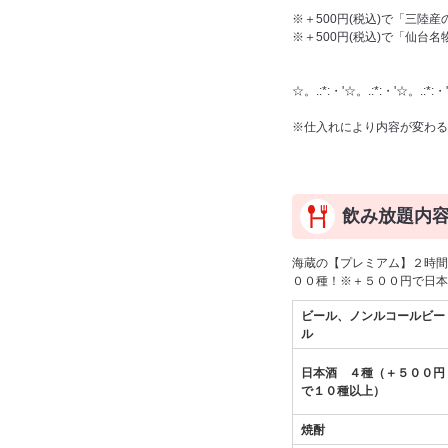
※＋500円(税込)で「三陸
※＋500円(税込)で「仙台
☆。.:*:・'☆。.:*:・'☆。.:*:・'
※仕入れにより内容が変わる
詳細はお問い
飲み放題内
海蔵の【プレミアム】２時間
００種！※＋５００円で日本
ビール、ノンルコールビー
ル
日本酒 ４種（＋５００円
で１０種以上）
焼酎