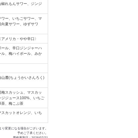
山椒れもんサワー、ジンジ
サワー、いちごサワー、マ
日向夏サワー、ゆずサワ
〈アメリカ・やや辛口〉
ボール、辛口ジンジャーハ
ール、梅ハイボール、みか
海山麓(ちょうかいさんろく)
男梅スカッシュ、マスカッ
ジジュース100%、いちご
緑茶、梅こぶ茶
マスカットオレンジ、いち
より変更になる場合がございます。
予めご了承ください。
最終更新日：2026/07/21