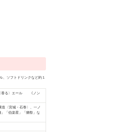
テル、ソフトドリンクなど約１
ツ〈香る〉エール 《ノン
本醸造〈宮城・石巻〉、一ノ
田酒」「伯楽星」「獺祭」な