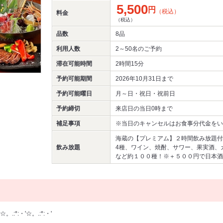
5,500
円
（税込）
料金
（税込）
品数
8品
利用人数
2～50名
のご予約
滞在可能時間
2時間15分
予約可能期間
2026年10月31日まで
予約可能曜日
月～日・祝日・祝前日
予約締切
来店日の当日0時まで
補足事項
※当日のキャンセルはお食事分代金をい
海蔵の【プレミアム】２時間飲み放題付
飲み放題
4種、ワイン、焼酎、サワー、果実酒、
など約１００種！※＋５００円で日本酒
☆。.:*:・'☆。.:*:・'