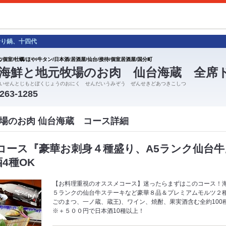
せり鍋、十四代
/個室/牡蠣/ほや/牛タン/日本酒/居酒屋/仙台/接待/個室居酒屋/国分町
海鮮と地元牧場のお肉 仙台海蔵 全席
いせんとじもとぼくじょうのおにく せんだいうみぞう ぜんせきどあつきこしつ
-263-1285
場のお肉 仙台海蔵 コース詳細
コース『豪華お刺身４種盛り、A5ランク仙台牛
4種OK
【お料理重視のオススメコース】迷ったらまずはこのコース！海
５ランクの仙台牛ステーキなど豪華８品＆プレミアムモルツ２種
ごのまつ、一ノ蔵、蔵王)、ワイン、焼酎、果実酒含む全約100
※＋５００円で日本酒10種以上！