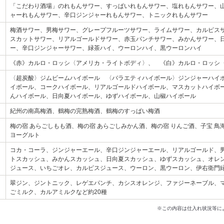
「こだわり酒場」のれもんサワー、すっぱいれもんサワー、塩れもんサワー、
ャーれもんサワー、辛口ジンジャーれもんサワー、トニックれもんサワー
梅酒サワー、男梅サワー、グレープフルーツサワー、ライムサワー、カルピス
スカットサワー、リアルゴールドサワー、赤玉パンチサワー、みかんサワー、
ー、辛口ジンジャーサワー、緑茶ハイ、ウーロンハイ、黒ウーロンハイ
《赤》カルロ・ロッシ〈アメリカ・ライトボディ〉、 《白》カルロ・ロッシ
〈超炭酸〉ジムビームハイボール 〈バラエティハイボール〉ジンジャーハイ
イボール、コークハイボール、リアルゴールドハイボール、マスカットハイボ
んハイボール、日向夏ハイボール、ゆずハイボール、山椒ハイボール
紀州の南高梅酒、鶴梅の完熟梅酒、鶴梅のすっぱい梅酒
梅の宿 あらごしもも酒、梅の宿 あらごしみかん酒、梅の宿 りんご酒、子宝 鳥
ヨーグルト
コカ・コーラ、ジンジャーエール、辛口ジンジャーエール、リアルゴールド、
トスカッシュ、みかんスカッシュ、日向夏スカッシュ、ゆずスカッシュ、オレン
ジュース、いちごオレ、カルピスジュース、ウーロン、黒ウーロン、伊右衛門
翠ジン、ジントニック、レゲエパンチ、カシスオレンジ、ファジーネーブル、
ごミルク、カルアミルクなど約20種
※この内容は仕入れ状況等に