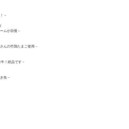
！－
り
ームが自慢－
さんの竹鶏たまご使用－
台牛！絶品です－
き魚－