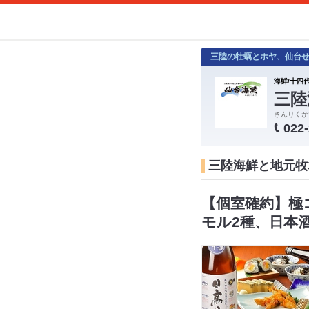
三陸の牡蠣とホヤ、仙台
海鮮/十四代
三陸
さんりくか
022
三陸海鮮と地元牧
【個室確約】極
モル2種、日本酒