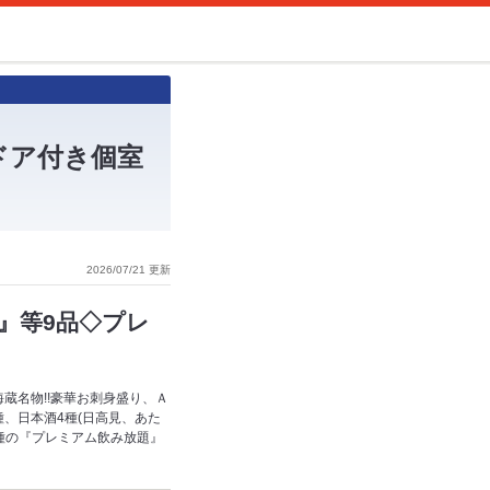
ドア付き個室
2026/07/21 更新
』等9品◇プレ
蔵名物!!豪華お刺身盛り、Ａ
、日本酒4種(日高見、あた
種の『プレミアム飲み放題』