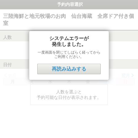
予約内容選択
三陸海鮮と地元牧場のお肉 仙台海蔵 全席ドア付き個
室
人数
システムエラーが
発生しました。
一度画面を閉じてしばらく経ってから
ご利用ください。
日付
再読み込みする
前月
翌月
月
火
水
木
金
土
日
人数を選ぶと
予約可能な日付が表示されます。