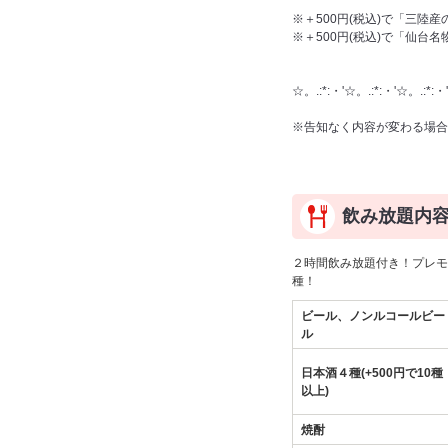
※＋500円(税込)で「三陸
※＋500円(税込)で「仙台
☆。.:*:・'☆。.:*:・'☆。.:*:・'
※告知なく内容が変わる場合
詳細はお問い
飲み放題内
２時間飲み放題付き！プレモ
種！
ビール、ノンルコールビー
ル
日本酒４種(+500円で10種
以上)
焼酎