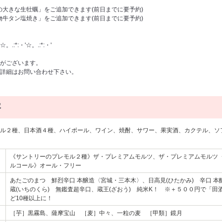
産の大きな生牡蠣」をご追加できます(前日までに要予約)
名物牛タン塩焼き」をご追加できます(前日までに要予約)
☆。.:*:・'☆。.:*:・'
がございます。
合わせ下さい。
容
ル２種、日本酒４種、ハイボール、ワイン、焼酎、サワー、果実酒、カクテル、ソ
《サントリーのプレモル２種》ザ・プレミアムモルツ、ザ・プレミアムモルツ
ルコール》オール・フリー
あたごのまつ 鮮烈辛口 本醸造〈宮城・三本木〉、日高見(ひたかみ) 辛口 
蔵(いちのくら) 無鑑査超辛口、蔵王(ざおう) 純米K！ ※＋５００円で「
ど10種以上に！
［芋］黒霧島、薩摩宝山 ［麦］中々、一粒の麦 ［甲類］鏡月