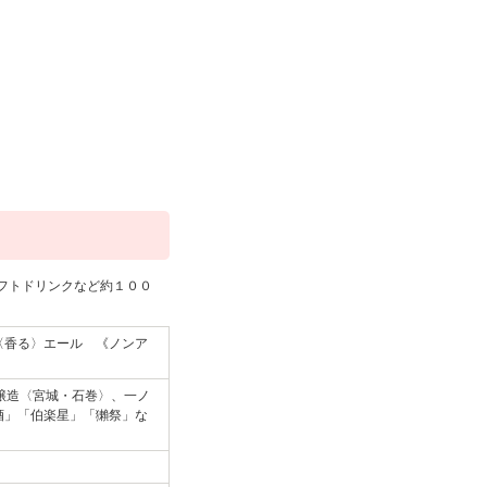
フトドリンクなど約１００
〈香る〉エール 《ノンア
本醸造〈宮城・石巻〉、一ノ
田酒」「伯楽星」「獺祭」な