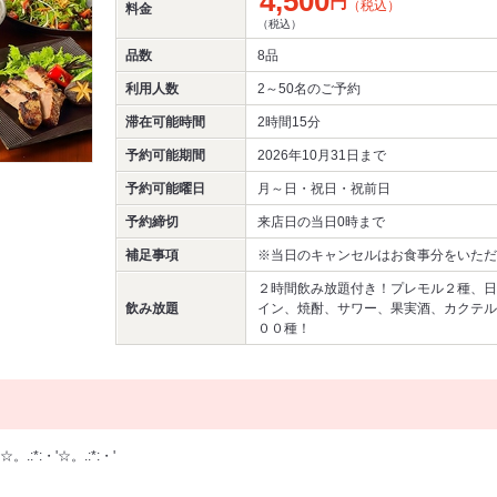
4,500
円
（税込）
料金
（税込）
品数
8品
利用人数
2～50名
のご予約
滞在可能時間
2時間15分
予約可能期間
2026年10月31日まで
予約可能曜日
月～日・祝日・祝前日
予約締切
来店日の当日0時まで
補足事項
※当日のキャンセルはお食事分をいただ
２時間飲み放題付き！プレモル２種、日
飲み放題
イン、焼酎、サワー、果実酒、カクテル
００種！
☆。.:*:・'☆。.:*:・'