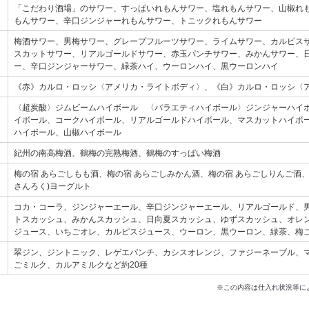
「こだわり酒場」のサワー、すっぱいれもんサワー、塩れもんサワー、山椒れ
もんサワー、辛口ジンジャーれもんサワー、トニックれもんサワー
梅酒サワー、男梅サワー、グレープフルーツサワー、ライムサワー、カルピス
スカットサワー、リアルゴールドサワー、赤玉パンチサワー、みかんサワー、
ー、辛口ジンジャーサワー、緑茶ハイ、ウーロンハイ、黒ウーロンハイ
《赤》カルロ・ロッシ〈アメリカ・ライトボディ〉、《白》カルロ・ロッシ〈
〈超炭酸〉ジムビームハイボール 〈バラエティハイボール〉ジンジャーハイ
イボール、コークハイボール、リアルゴールドハイボール、マスカットハイボ
ハイボール、山椒ハイボール
紀州の南高梅酒、鶴梅の完熟梅酒、鶴梅のすっぱい梅酒
梅の宿 あらごしもも酒、梅の宿 あらごしみかん酒、梅の宿 あらごしりんご酒、
さんろく)ヨーグルト
コカ・コーラ、ジンジャーエール、辛口ジンジャーエール、リアルゴールド、
トスカッシュ、みかんスカッシュ、日向夏スカッシュ、ゆずスカッシュ、オレン
ジュース、いちごオレ、カルピスジュース、ウーロン、黒ウーロン、緑茶、梅
翠ジン、ジントニック、レゲエパンチ、カシスオレンジ、ファジーネーブル、
ごミルク、カルアミルクなど約20種
※この内容は仕入れ状況等に