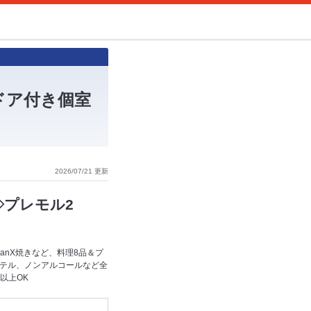
ドア付き個室
2026/07/21 更新
◇プレモル2
anX焼きなど、料理8品＆プ
クテル、ノンアルコールなど全
以上OK