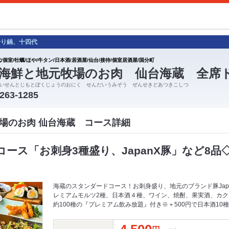
せり鍋、十四代
/個室/牡蠣/ほや/牛タン/日本酒/居酒屋/仙台/接待/個室居酒屋/国分町
海鮮と地元牧場のお肉 仙台海蔵 全席
いせんとじもとぼくじょうのおにく せんだいうみぞう ぜんせきどあつきこしつ
-263-1285
場のお肉 仙台海蔵 コース詳細
ース「お刺身3種盛り、JapanX豚」など8品
海蔵のスタンダードコース！お刺身盛り、地元のブランド豚Jap
レミアムモルツ2種、日本酒４種、ワイン、焼酎、果実酒、カ
約100種の『プレミアム飲み放題』付き※＋500円で日本酒10種