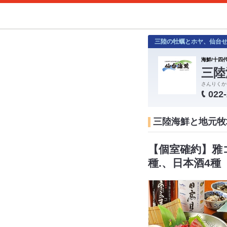
三陸の牡蠣とホヤ、仙台
海鮮/十四代
三陸
さんりくか
022
三陸海鮮と地元牧
【個室確約】雅コ
種.、日本酒4種