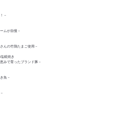
！－
ームが自慢－
さんの竹鶏たまご使用－
の塩糀焼き
恵みで育ったブランド豚－
き魚－
－