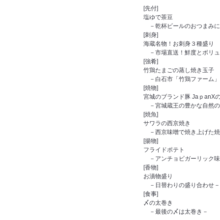
[先付]
塩ゆで茶豆
－乾杯ビールのおつまみに
[刺身]
海蔵名物！お刺身３種盛り
－市場直送！鮮度とボリュ
[強肴]
竹鶏たまごの蒸し焼き玉子
－白石市「竹鶏ファーム」
[焼物]
宮城のブランド豚 JaｐanX
－宮城蔵王の豊かな自然の
[焼魚]
サワラの西京焼き
－西京味噌で焼き上げた焼
[揚物]
フライドポテト
－アンチョビガーリック味
[香物]
お漬物盛り
－日替わりの盛り合わせ－
[食事]
〆の太巻き
－最後の〆は太巻き－