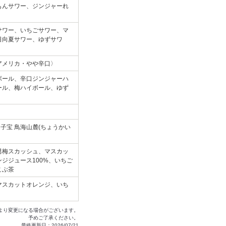
もんサワー、ジンジャーれ
サワー、いちごサワー、マ
日向夏サワー、ゆずサワ
アメリカ・やや辛口〉
ボール、辛口ジンジャーハ
ール、梅ハイボール、ゆず
子宝 鳥海山麓(ちょうかい
男梅スカッシュ、マスカッ
ジジュース100%、いちご
こぶ茶
マスカットオレンジ、いち
より変更になる場合がございます。
予めご了承ください。
最終更新日：2026/07/21