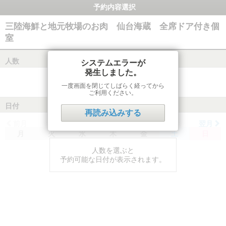
予約内容選択
三陸海鮮と地元牧場のお肉 仙台海蔵 全席ドア付き個
室
人数
システムエラーが
発生しました。
一度画面を閉じてしばらく経ってから
ご利用ください。
日付
再読み込みする
前月
翌月
月
火
水
木
金
土
日
人数を選ぶと
予約可能な日付が表示されます。