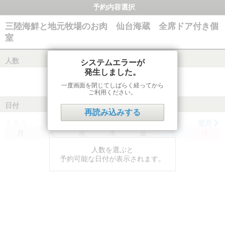
予約内容選択
三陸海鮮と地元牧場のお肉 仙台海蔵 全席ドア付き個
室
人数
システムエラーが
発生しました。
一度画面を閉じてしばらく経ってから
ご利用ください。
日付
再読み込みする
前月
翌月
月
火
水
木
金
土
日
人数を選ぶと
予約可能な日付が表示されます。