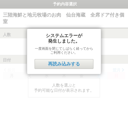
予約内容選択
三陸海鮮と地元牧場のお肉 仙台海蔵 全席ドア付き個
室
人数
システムエラーが
発生しました。
一度画面を閉じてしばらく経ってから
ご利用ください。
日付
再読み込みする
前月
翌月
月
火
水
木
金
土
日
人数を選ぶと
予約可能な日付が表示されます。