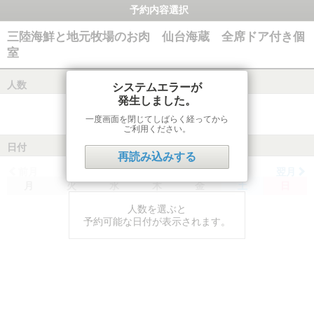
予約内容選択
三陸海鮮と地元牧場のお肉 仙台海蔵 全席ドア付き個
室
人数
システムエラーが
発生しました。
一度画面を閉じてしばらく経ってから
ご利用ください。
日付
再読み込みする
前月
翌月
月
火
水
木
金
土
日
人数を選ぶと
予約可能な日付が表示されます。