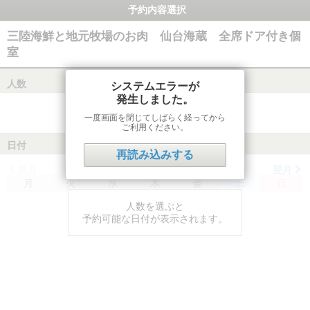
予約内容選択
三陸海鮮と地元牧場のお肉 仙台海蔵 全席ドア付き個
室
人数
システムエラーが
発生しました。
一度画面を閉じてしばらく経ってから
ご利用ください。
日付
再読み込みする
前月
翌月
月
火
水
木
金
土
日
人数を選ぶと
予約可能な日付が表示されます。