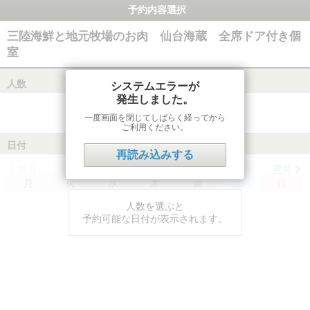
予約内容選択
三陸海鮮と地元牧場のお肉 仙台海蔵 全席ドア付き個
室
人数
システムエラーが
発生しました。
一度画面を閉じてしばらく経ってから
ご利用ください。
日付
再読み込みする
前月
翌月
月
火
水
木
金
土
日
人数を選ぶと
予約可能な日付が表示されます。