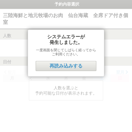
予約内容選択
三陸海鮮と地元牧場のお肉 仙台海蔵 全席ドア付き個
室
人数
システムエラーが
発生しました。
一度画面を閉じてしばらく経ってから
ご利用ください。
日付
再読み込みする
前月
翌月
月
火
水
木
金
土
日
人数を選ぶと
予約可能な日付が表示されます。