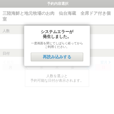
予約内容選択
三陸海鮮と地元牧場のお肉 仙台海蔵 全席ドア付き個
室
人数
システムエラーが
発生しました。
一度画面を閉じてしばらく経ってから
ご利用ください。
日付
再読み込みする
前月
翌月
月
火
水
木
金
土
日
人数を選ぶと
予約可能な日付が表示されます。