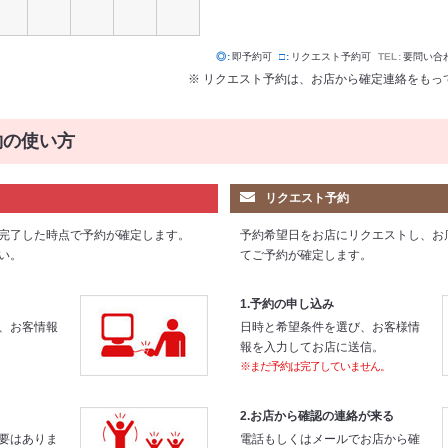
◎
即予約可
□
リクエスト予約可
TEL
要問い合
※ リクエスト予約は、お店から確定連絡をもっ
約の使い方
リクエスト予約
完了した時点で予約が確定します。
予約希望日をお店にリクエストし、お
い。
てご予約が確定します。
1.予約の申し込み
、お客情報
日時と希望条件を選び、お客様情
報を入力してお店に送信。
※まだ予約は完了していません。
2.お店から確認の連絡が来る
要はありま
電話もしくはメールでお店から確