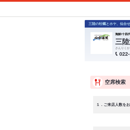
三陸の牡蠣とホヤ、仙台
海鮮/十四代
三陸
さんりくか
022
空席検索
１．ご来店人数をお