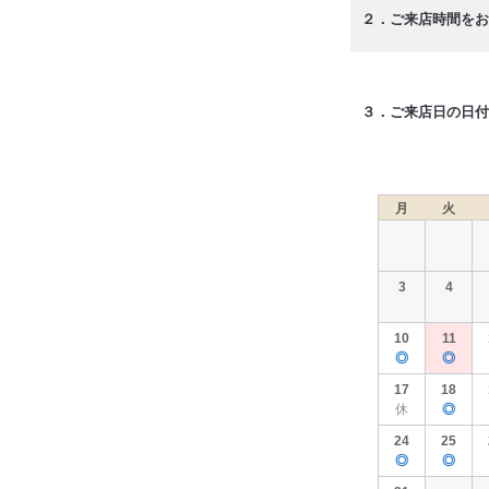
２．ご来店時間をお
３．ご来店日の日付
月
火
3
4
10
11
◎
◎
17
18
休
◎
24
25
◎
◎