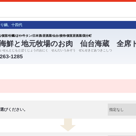
せり鍋、十四代
/個室/牡蠣/ほや/牛タン/日本酒/居酒屋/仙台/接待/個室居酒屋/国分町
海鮮と地元牧場のお肉 仙台海蔵 全席
いせんとじもとぼくじょうのおにく せんだいうみぞう ぜんせきどあつきこしつ
-263-1285
選びください。