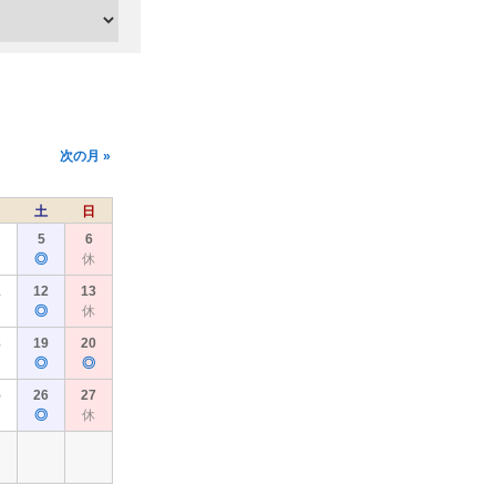
次の月 »
土
日
5
6
◎
休
1
12
13
◎
休
8
19
20
◎
◎
5
26
27
◎
休