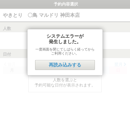
予約内容選択
やきとり 〇鳥 マルドリ 神田本店
人数
システムエラーが
発生しました。
一度画面を閉じてしばらく経ってから
ご利用ください。
日付
前月
翌月
再読み込みする
月
火
水
木
金
土
日
人数を選ぶと
予約可能な日付が表示されます。