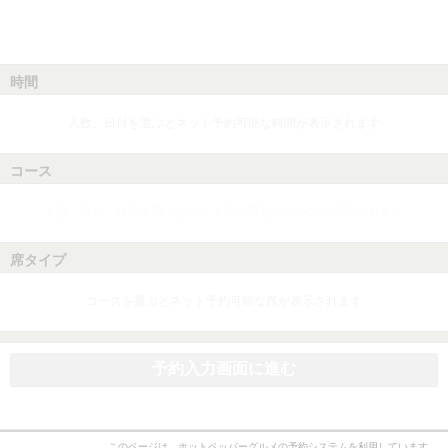
時間
人数、日付を選ぶとネット予約可能な時間が表示されます
コース
人数、日付、時間を選ぶとネット予約可能なコースが表示されます
席タイプ
コースを選ぶとネット予約可能な席が表示されます
予約入力画面に進む
このページは、ホットペッパーグルメの予約システムを利用しています。