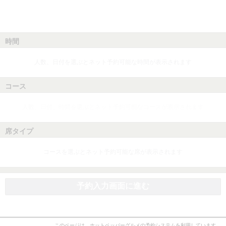
時間
人数、日付を選ぶとネット予約可能な時間が表示されます
コース
人数、日付、時間を選ぶとネット予約可能なコースが表示されます
席タイプ
コースを選ぶとネット予約可能な席が表示されます
予約入力画面に進む
このページは、ホットペッパーグルメの予約システムを利用しています。