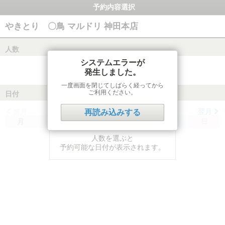
予約内容選択
やきとり 〇鳥 マルドリ 神田本店
人数
システムエラーが
発生しました。
一度画面を閉じてしばらく経ってから
ご利用ください。
日付
前月
翌月
再読み込みする
月
火
水
木
金
土
日
人数を選ぶと
予約可能な日付が表示されます。