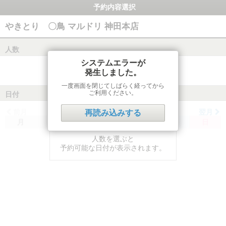
予約内容選択
やきとり 〇鳥 マルドリ 神田本店
人数
システムエラーが
発生しました。
一度画面を閉じてしばらく経ってから
ご利用ください。
日付
前月
翌月
再読み込みする
月
火
水
木
金
土
日
人数を選ぶと
予約可能な日付が表示されます。