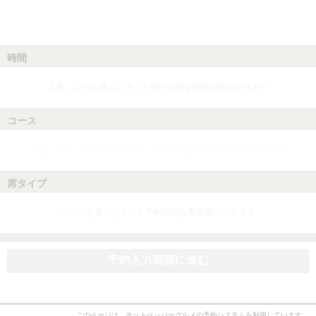
時間
人数、日付を選ぶとネット予約可能な時間が表示されます
コース
人数、日付、時間を選ぶとネット予約可能なコースが表示されます
席タイプ
コースを選ぶとネット予約可能な席が表示されます
予約入力画面に進む
このページは、ホットペッパーグルメの予約システムを利用しています。