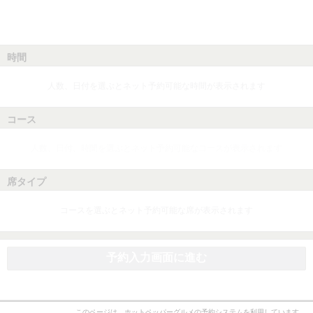
時間
人数、日付を選ぶとネット予約可能な時間が表示されます
コース
人数、日付、時間を選ぶとネット予約可能なコースが表示されます
席タイプ
コースを選ぶとネット予約可能な席が表示されます
予約入力画面に進む
このページは、ホットペッパーグルメの予約システムを利用しています。