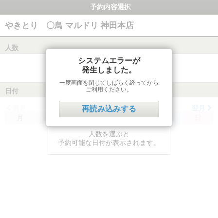
予約内容選択
やきとり 〇鳥 マルドリ 神田本店
人数
システムエラーが
発生しました。
一度画面を閉じてしばらく経ってから
ご利用ください。
日付
前月
翌月
再読み込みする
月
火
水
木
金
土
日
人数を選ぶと
予約可能な日付が表示されます。